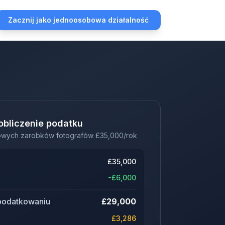
Zacznij jako jednoosobowa działalność
obliczenie podatku
owych zarobków fotografów
£
35,000
/rok
£
35,000
-£
6,000
podatkowaniu
£
29,000
£
3,286