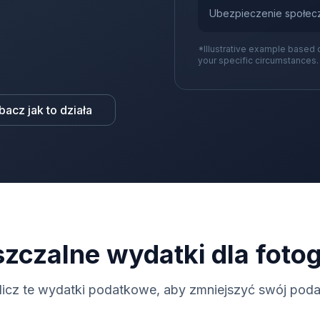
Ubezpieczenie społec
*Illustrative example based 
your specific circumstances.
bacz jak to działa
zczalne wydatki dla foto
licz te wydatki podatkowe, aby zmniejszyć swój poda