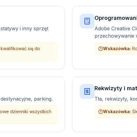
Oprogramowani
 statywy i inny sprzęt
Adobe Creative Cl
przechowywanie 
 kwalifikować się do
Wskazówka
:
Ro
Rekwizyty i mat
 destynacyjne, parking.
Tła, rekwizyty, ko
owe dzienniki wszystkich
Wskazówka
:
Śl