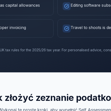
s capital allowances
Editing software subs
per invoicing
Travel to shoots is de
UK tax rules for the
2025/26
tax year. For personalised advice, consu
k złożyć zeznanie podatk
Wykonaj te proste kroki, aby wypełnić Self Assessmen