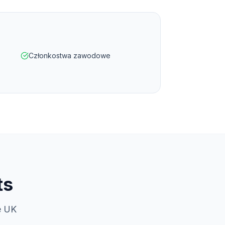
Członkostwa zawodowe
ts
e UK