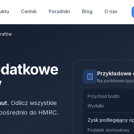
uktu
Cennik
Poradniki
Blog
O nas
grafów
odatkowe
Przykładowe 
w
Na podstawie typ
Przychód brutto
nut
. Odlicz wszystkie
Wydatki
ezpośrednio do HMRC.
Zysk podlegający o
Podatek dochodowy