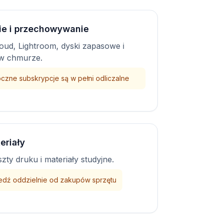
e i przechowywanie
oud, Lightroom, dyski zapasowe i
w chmurze.
czne subskrypcje są w pełni odliczalne
eriały
szty druku i materiały studyjne.
edź oddzielnie od zakupów sprzętu