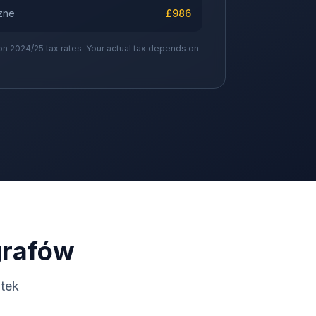
zne
£
986
on 2024/25 tax rates. Your actual tax depends on
grafów
tek