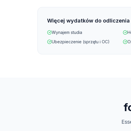
Więcej wydatków do odliczenia
Wynajem studia
Ho
Ubezpieczenie (sprzętu i OC)
O
f
Ess