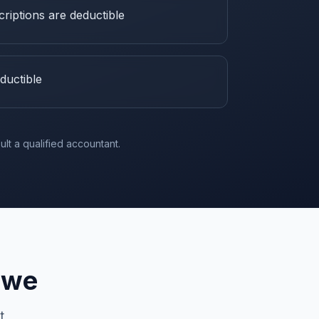
criptions are deductible
ductible
lt a qualified accountant.
owe
t