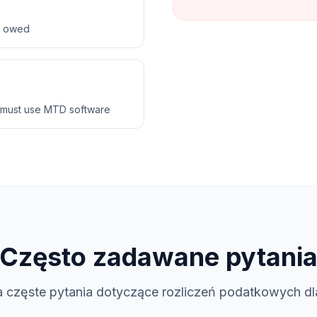
ax owed
 must use MTD software
Często zadawane pytani
 częste pytania dotyczące rozliczeń podatkowych d