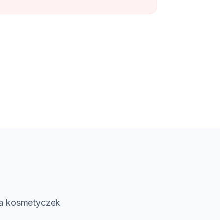
a
la kosmetyczek