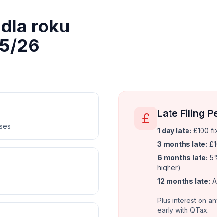
dla roku
5/26
Late Filing P
nses
1 day late:
£100 fi
3 months late:
£1
6 months late:
5%
higher)
12 months late:
A
Plus interest on an
early with QTax.