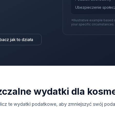
Ubezpieczenie społec
*Illustrative example based 
your specific circumstances.
bacz jak to działa
czalne wydatki dla kosm
licz te wydatki podatkowe, aby zmniejszyć swój poda