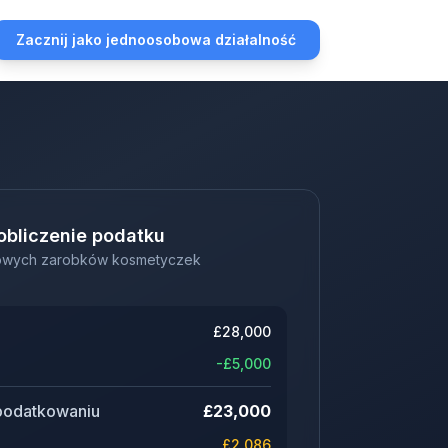
Zacznij jako jednoosobowa działalność
obliczenie podatku
powych zarobków kosmetyczek
£
28,000
-£
5,000
podatkowaniu
£
23,000
£
2,086