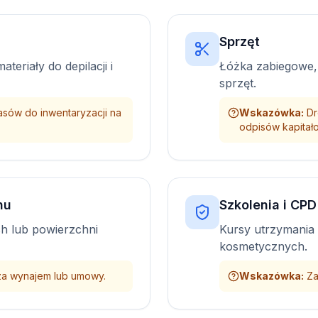
Sprzęt
teriały do depilacji i
Łóżka zabiegowe, 
sprzęt.
sów do inwentaryzacji na
Wskazówka
:
Dr
odpisów kapitał
nu
Szkolenia i CPD
h lub powierzchni
Kursy utrzymania l
kosmetycznych.
za wynajem lub umowy.
Wskazówka
:
Za