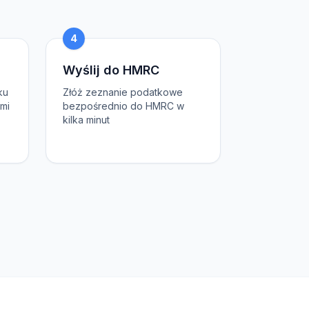
4
Wyślij do HMRC
ku
Złóż zeznanie podatkowe
ami
bezpośrednio do HMRC w
kilka minut