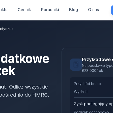
uktu
Cennik
Poradniki
Blog
O nas
metyczek
odatkowe
Przykładowe 
zek
Na podstawie ty
£
28,000
/rok
Przychód brutto
nut
. Odlicz wszystkie
Wydatki
ezpośrednio do HMRC.
Zysk podlegający o
Podatek dochodowy