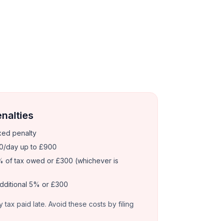
enalties
xed penalty
0/day up to £900
 of tax owed or £300 (whichever is
dditional 5% or £300
y tax paid late. Avoid these costs by filing