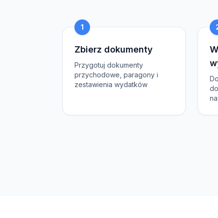
1
Zbierz dokumenty
W
w
Przygotuj dokumenty
przychodowe, paragony i
Do
zestawienia wydatków
do
na