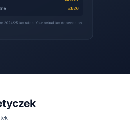
zne
£
626
on 2024/25 tax rates. Your actual tax depends on
etyczek
tek