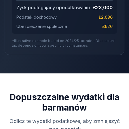
Zysk podlegający opodatkowaniu
£
23,000
Podatek dochodowy
£
2,086
Ubezpieczenie społeczne
£
626
*Illustrative example based on 2024/25 tax rates. Your actual
tax depends on your specific circumstances.
Dopuszczalne wydatki dla
barmanów
Odlicz te wydatki podatkowe, aby zmniejszyć