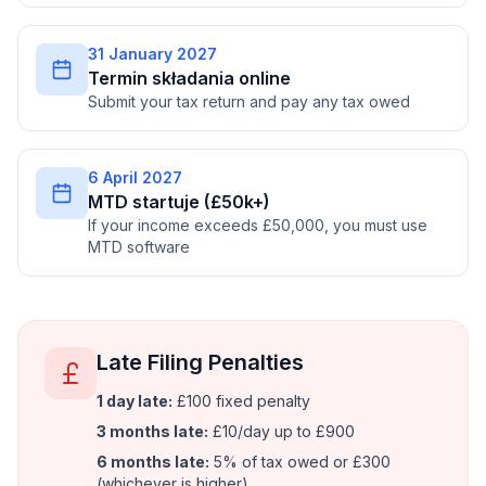
31 January 2027
Termin składania online
Submit your tax return and pay any tax owed
6 April 2027
MTD startuje (£50k+)
If your income exceeds £50,000, you must use
MTD software
Late Filing Penalties
1 day late:
£100 fixed penalty
3 months late:
£10/day up to £900
6 months late:
5% of tax owed or £300
(whichever is higher)