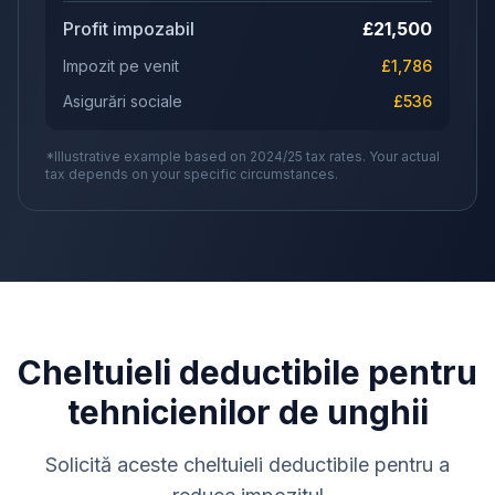
Profit impozabil
£
21,500
Impozit pe venit
£
1,786
Asigurări sociale
£
536
*Illustrative example based on 2024/25 tax rates. Your actual
tax depends on your specific circumstances.
Cheltuieli deductibile pentru
tehnicienilor de unghii
Solicită aceste cheltuieli deductibile pentru a