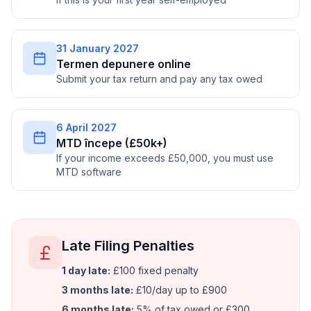
31 January 2027
Termen depunere online
Submit your tax return and pay any tax owed
6 April 2027
MTD începe (£50k+)
If your income exceeds £50,000, you must use
MTD software
Late Filing Penalties
1 day late:
£100 fixed penalty
3 months late:
£10/day up to £900
6 months late:
5% of tax owed or £300