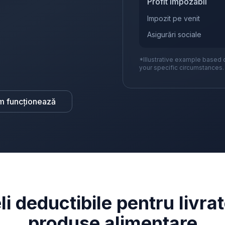
Profit impozabil
Impozit pe venit
Asigurări sociale
*Illustrative example based 
your specific circumstances.
m funcționează
li deductibile pentru livrat
produse alimentare