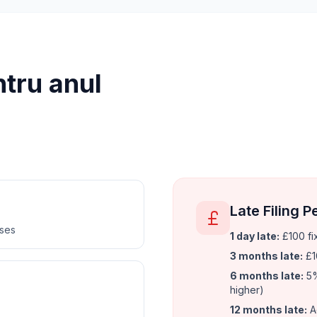
tru anul
Late Filing P
nses
1 day late:
£100 fi
3 months late:
£1
6 months late:
5%
higher)
12 months late:
A