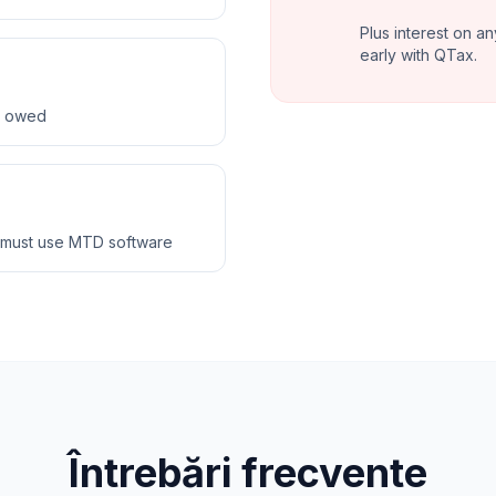
Plus interest on an
early with QTax.
ax owed
 must use MTD software
Întrebări frecvente