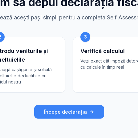
m să depui declarația fisc
ază acești pași simpli pentru a completa Self Asses
2
3
trodu veniturile și
Verifică calculul
eltuielile
Vezi exact cât impozit dator
cu calcule în timp real
augă câștigurile și solicită
eltuielile deductibile cu
idul nostru
Începe declarația