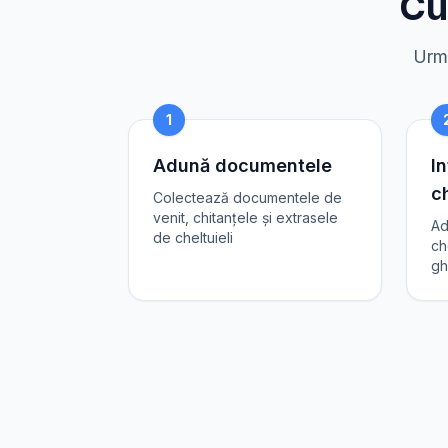
Cu
Urme
1
Adună documentele
In
ch
Colectează documentele de
venit, chitanțele și extrasele
Ad
de cheltuieli
ch
gh