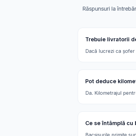
Răspunsuri la întrebăr
Trebuie livratorii 
Dacă lucrezi ca șofer 
Pot deduce kilomet
Da. Kilometrajul pentr
Ce se întâmplă cu 
Bacșișurile primite sun