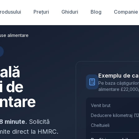
produsului
Prețuri
Ghiduri
Blog
Companie
duse alimentare
cală
Exemplu de cal
i de
Pe baza câștigurilor
alimentare
£
22,000
ntare
Venit brut
Deducere kilometraj
(
1
8 minute
. Solicită
Cheltuieli
rimite direct la HMRC.