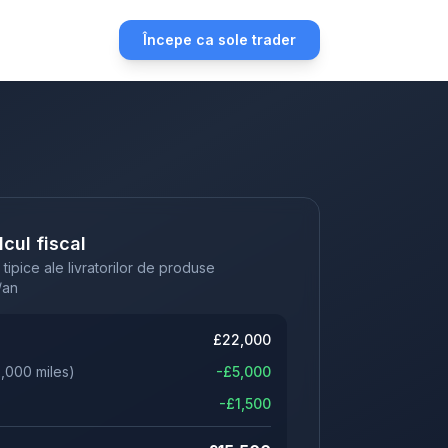
Începe ca sole trader
cul fiscal
 tipice ale livratorilor de produse
/an
£
22,000
2,000
miles)
-£
5,000
-£
1,500