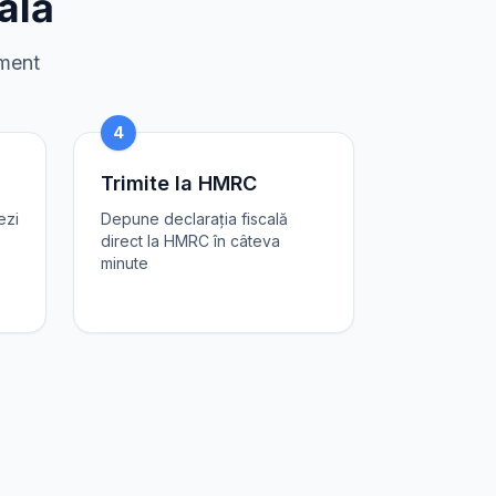
ală
sment
4
Trimite la HMRC
ezi
Depune declarația fiscală
direct la HMRC în câteva
minute