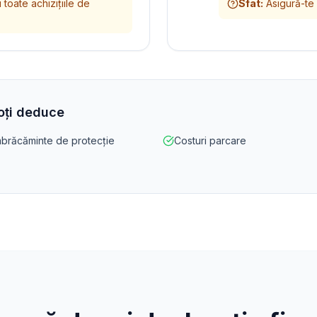
toate achizițiile de
Sfat
:
Asigură-te 
poți deduce
mbrăcăminte de protecție
Costuri parcare