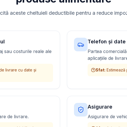
icită aceste cheltuieli deductibile pentru a reduce impoz
ul
Telefon și date
j sau costurile reale ale
Partea comercială 
aplicațiile de livrar
de livrare cu date și
Sfat
:
Estimează p
Asigurare
are de livrare.
Asigurare de vehic