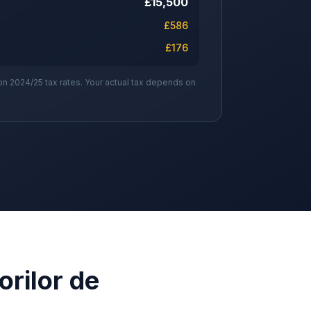
£
15,500
£
586
£
176
on 2024/25 tax rates. Your actual tax depends on
orilor de