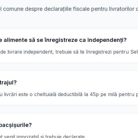
i comune despre declarațiile fiscale pentru livratorilo
de alimente să se înregistreze ca independenți?
de livrare independent, trebuie să te înregistrezi pentru Se
rajul?
u livrări este o cheltuială deductibilă la 45p pe milă pentru 
bacșișurile?
t venit impozabil și trebuie declarate.