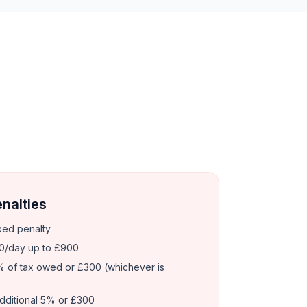
enalties
xed penalty
0/day up to £900
 of tax owed or £300 (whichever is
dditional 5% or £300