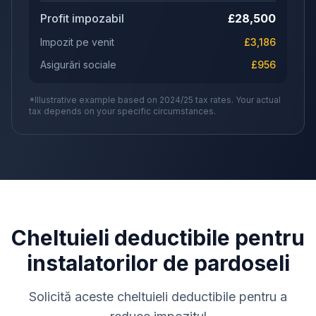
Profit impozabil
£
28,500
Impozit pe venit
£
3,186
Asigurări sociale
£
956
*Illustrative example based on 2024/25 tax rates. Your actual
tax depends on your specific circumstances.
Cheltuieli deductibile pentru
instalatorilor de pardoseli
Solicită aceste cheltuieli deductibile pentru a