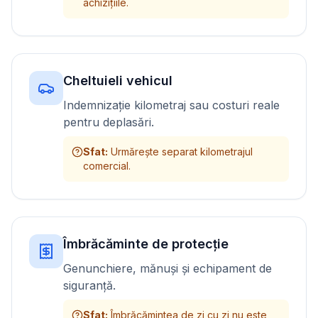
achizițiile.
Cheltuieli vehicul
Indemnizație kilometraj sau costuri reale
pentru deplasări.
Sfat
:
Urmărește separat kilometrajul
comercial.
Îmbrăcăminte de protecție
Genunchiere, mănuși și echipament de
siguranță.
Sfat
:
Îmbrăcămintea de zi cu zi nu este