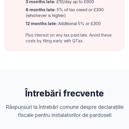
3 months late:
£10/day up to £900
6 months late:
5% of tax owed or £300
(whichever is higher)
12 months late:
Additional 5% or £300
Plus interest on any tax paid late. Avoid these
costs by filing early with QTax.
Întrebări frecvente
Răspunsuri la întrebări comune despre declarațiile
fiscale pentru instalatorilor de pardoseli