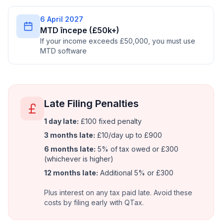
6 April 2027
MTD începe (£50k+)
If your income exceeds £50,000, you must use
MTD software
Late Filing Penalties
1 day late:
£100 fixed penalty
3 months late:
£10/day up to £900
6 months late:
5% of tax owed or £300
(whichever is higher)
12 months late:
Additional 5% or £300
Plus interest on any tax paid late. Avoid these
costs by filing early with QTax.