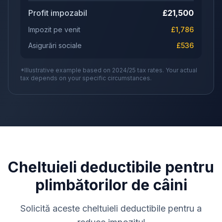
Profit impozabil
£
21,500
Impozit pe venit
£
1,786
Asigurări sociale
£
536
*Illustrative example based on 2024/25 tax rates. Your actual
tax depends on your specific circumstances.
Cheltuieli deductibile pentru
plimbătorilor de câini
Solicită aceste cheltuieli deductibile pentru a