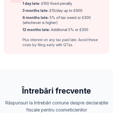
1 day late:
£100 fixed penalty
3 months late:
£10/day up to £900
6 months late:
5% of tax owed or £300
(whichever is higher)
12 months late:
Additional 5% or £300
Plus interest on any tax paid late. Avoid these
costs by filing early with QTax.
Întrebări frecvente
Răspunsuri la întrebări comune despre declarațiile
fiscale pentru cosmeticienilor