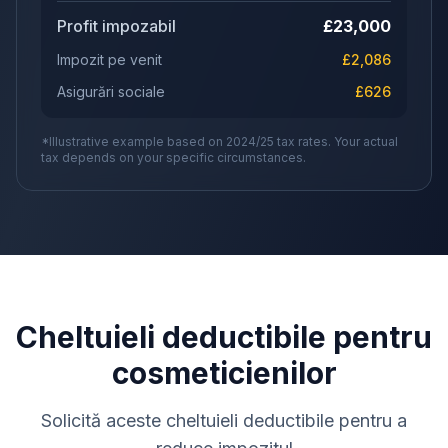
Profit impozabil
£
23,000
Impozit pe venit
£
2,086
Asigurări sociale
£
626
*Illustrative example based on 2024/25 tax rates. Your actual
tax depends on your specific circumstances.
Cheltuieli deductibile pentru
cosmeticienilor
Solicită aceste cheltuieli deductibile pentru a