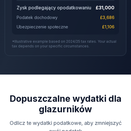
Zysk podlegający opodatkowaniu
£
31,000
Podatek dochodowy
£
3,686
Ubezpieczenie społeczne
£
1,106
*Illustrative example based on 2024/25 tax rates. Your actual
tax depends on your specific circumstances.
Dopuszczalne wydatki dla
glazurników
Odlicz te wydatki podatkowe, aby zmniejszyć