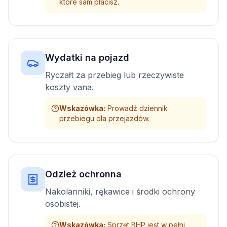
które sam płacisz.
Wydatki na pojazd
Ryczałt za przebieg lub rzeczywiste
koszty vana.
Wskazówka
:
Prowadź dziennik
przebiegu dla przejazdów.
Odzież ochronna
Nakolanniki, rękawice i środki ochrony
osobistej.
Wskazówka
:
Sprzęt BHP jest w pełni