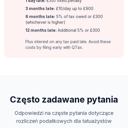
1 day late:
£100 fixed penalty
3 months late:
£10/day up to £900
6 months late:
5% of tax owed or £300
(whichever is higher)
12 months late:
Additional 5% or £300
Plus interest on any tax paid late. Avoid these
costs by filing early with QTax.
Często zadawane pytania
Odpowiedzi na częste pytania dotyczące
rozliczeń podatkowych dla tatuażystów