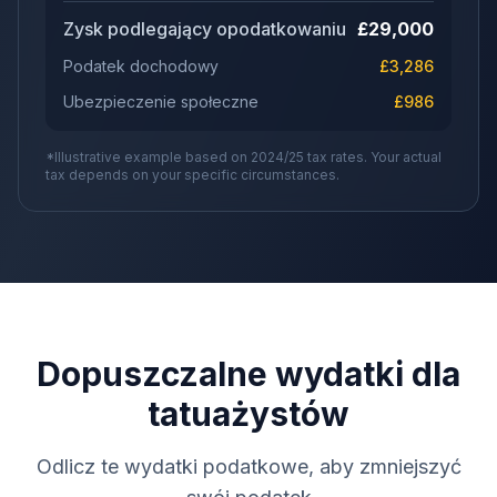
Zysk podlegający opodatkowaniu
£
29,000
Podatek dochodowy
£
3,286
Ubezpieczenie społeczne
£
986
*Illustrative example based on 2024/25 tax rates. Your actual
tax depends on your specific circumstances.
Dopuszczalne wydatki dla
tatuażystów
Odlicz te wydatki podatkowe, aby zmniejszyć