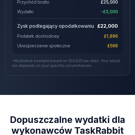
Przychód brutto
£
25,000
Wydatki
-£
3,000
Zysk podlegający opodatkowaniu
£
22,000
Podatek dochodowy
£
1,886
Ubezpieczenie społeczne
£
566
*Illustrative example based on 2024/25 tax rates. Your actual
tax depends on your specific circumstances.
Dopuszczalne wydatki dla
wykonawców TaskRabbit