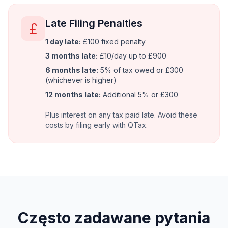
Late Filing Penalties
1 day late:
£100 fixed penalty
3 months late:
£10/day up to £900
6 months late:
5% of tax owed or £300
(whichever is higher)
12 months late:
Additional 5% or £300
Plus interest on any tax paid late. Avoid these
costs by filing early with QTax.
Często zadawane pytania