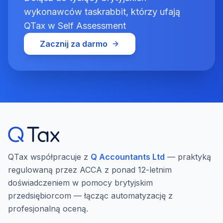
wykonawców taskrabbit, którzy ufają
QTax w Self Assessment
Zacznij za darmo
QTax współpracuje z
Q Accountants Ltd
— praktyką
regulowaną przez ACCA z ponad 12-letnim
doświadczeniem w pomocy brytyjskim
przedsiębiorcom — łącząc automatyzację z
profesjonalną oceną.