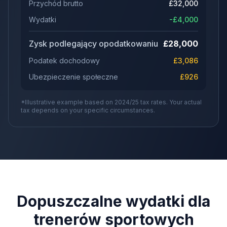
Przychód brutto
£
32,000
Wydatki
-£
4,000
Zysk podlegający opodatkowaniu
£
28,000
Podatek dochodowy
£
3,086
Ubezpieczenie społeczne
£
926
*Illustrative example based on 2024/25 tax rates. Your actual
tax depends on your specific circumstances.
Dopuszczalne wydatki dla
trenerów sportowych