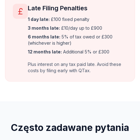
Late Filing Penalties
1 day late:
£100 fixed penalty
3 months late:
£10/day up to £900
6 months late:
5% of tax owed or £300
(whichever is higher)
12 months late:
Additional 5% or £300
Plus interest on any tax paid late. Avoid these
costs by filing early with QTax.
Często zadawane pytania