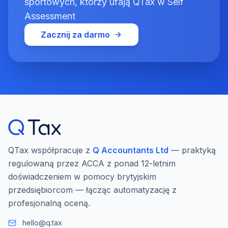
sportowych, którzy ufają QTax w Self
Assessment
Zacznij za darmo
QTax współpracuje z
Q Accountants Ltd
— praktyką
regulowaną przez ACCA z ponad 12-letnim
doświadczeniem w pomocy brytyjskim
przedsiębiorcom — łącząc automatyzację z
profesjonalną oceną.
hello@q.tax