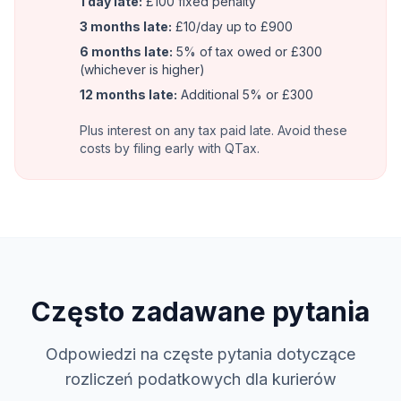
1 day late:
£100 fixed penalty
3 months late:
£10/day up to £900
6 months late:
5% of tax owed or £300
(whichever is higher)
12 months late:
Additional 5% or £300
Plus interest on any tax paid late. Avoid these
costs by filing early with QTax.
Często zadawane pytania
Odpowiedzi na częste pytania dotyczące
rozliczeń podatkowych dla kurierów