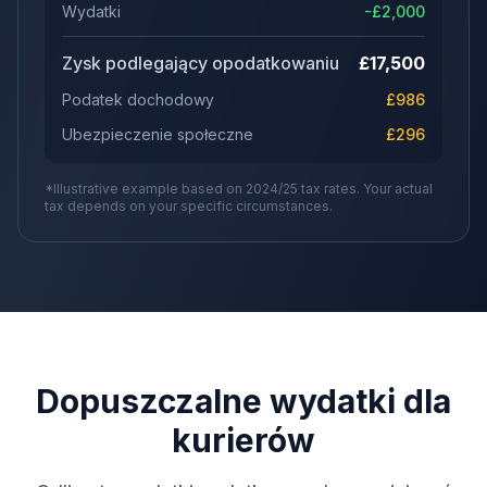
Wydatki
-£
2,000
Zysk podlegający opodatkowaniu
£
17,500
Podatek dochodowy
£
986
Ubezpieczenie społeczne
£
296
*Illustrative example based on 2024/25 tax rates. Your actual
tax depends on your specific circumstances.
Dopuszczalne wydatki dla
kurierów