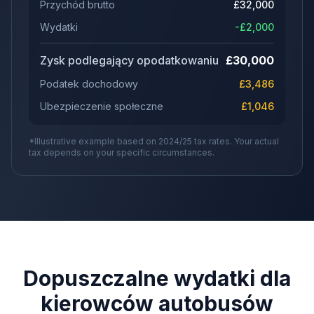
Przychód brutto
£
32,000
Wydatki
-£
2,000
Zysk podlegający opodatkowaniu
£
30,000
Podatek dochodowy
£
3,486
Ubezpieczenie społeczne
£
1,046
*Illustrative example based on 2024/25 tax rates. Your actual
tax depends on your specific circumstances.
Dopuszczalne wydatki dla
kierowców autobusów