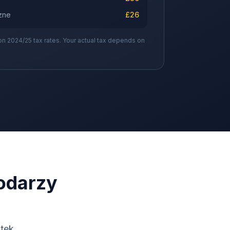
zne
£
26
on 2024/25 tax rates. Your actual tax depends on
odarzy
tek