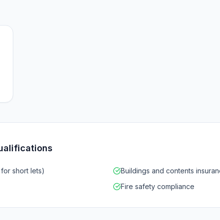
ualifications
or short lets)
Buildings and contents insuran
Fire safety compliance