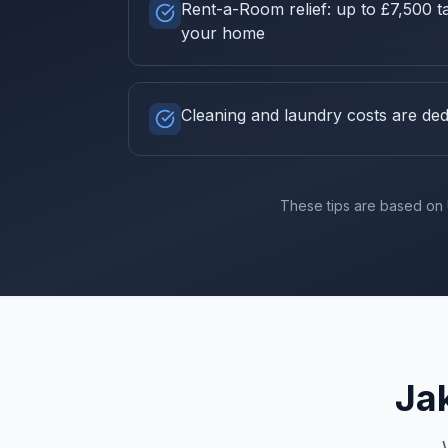
Rent-a-Room relief: up to £7,500 tax
your home
Cleaning and laundry costs are ded
These tips are based on 
Ja