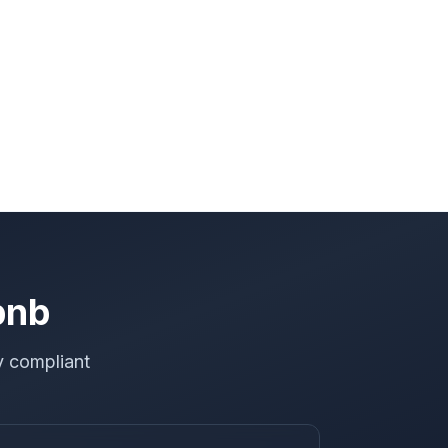
bnb
y compliant