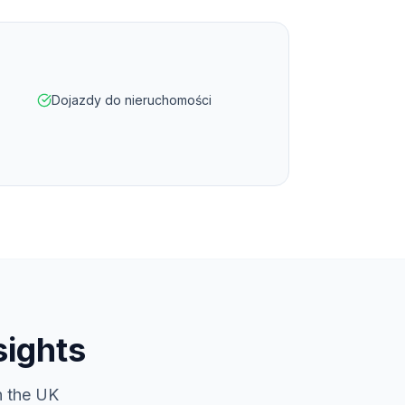
Dojazdy do nieruchomości
sights
n the UK