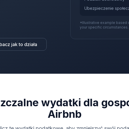
Ubezpieczenie społec
*Illustrative example based 
your specific circumstances.
bacz jak to działa
zczalne wydatki dla gosp
Airbnb
licz te wydatki podatkowe, aby zmniejszyć swój poda