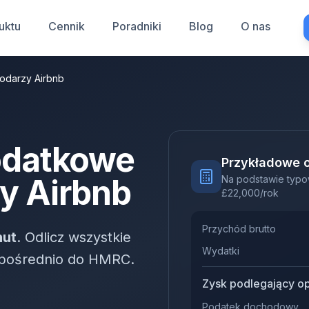
uktu
Cennik
Poradniki
Blog
O nas
odarzy Airbnb
odatkowe
Przykładowe o
y Airbnb
Na podstawie typ
£
22,000
/rok
Przychód brutto
nut
. Odlicz wszystkie
Wydatki
ezpośrednio do HMRC.
Zysk podlegający o
Podatek dochodowy