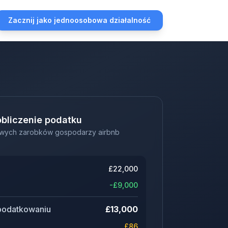
Zacznij jako jednoosobowa działalność
bliczenie podatku
owych zarobków gospodarzy airbnb
£
22,000
-£
9,000
podatkowaniu
£
13,000
£
86