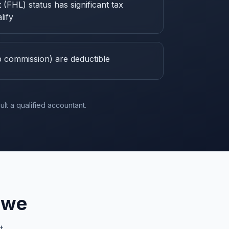
 (FHL) status has significant tax
lify
b commission) are deductible
lt a qualified accountant.
owe
t