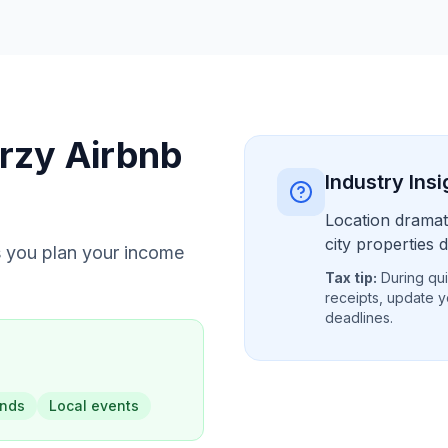
rzy Airbnb
Industry Insi
Location dramati
city properties d
 you plan your income
Tax tip:
During qui
receipts, update y
deadlines.
ends
Local events