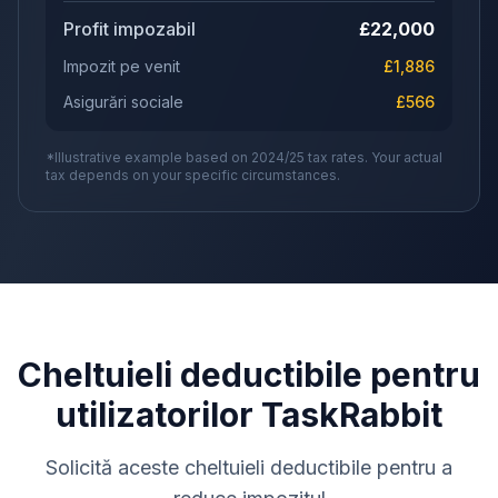
Profit impozabil
£
22,000
Impozit pe venit
£
1,886
Asigurări sociale
£
566
*Illustrative example based on 2024/25 tax rates. Your actual
tax depends on your specific circumstances.
Cheltuieli deductibile pentru
utilizatorilor TaskRabbit
Solicită aceste cheltuieli deductibile pentru a