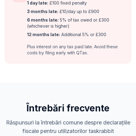
1 day late:
£100 fixed penalty
3 months late:
£10/day up to £900
6 months late:
5% of tax owed or £300
(whichever is higher)
12 months late:
Additional 5% or £300
Plus interest on any tax paid late. Avoid these
costs by filing early with QTax.
Întrebări frecvente
Răspunsuri la întrebări comune despre declarațiile
fiscale pentru utilizatorilor taskrabbit