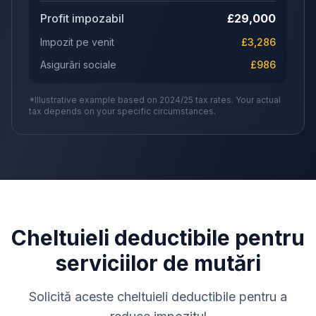
Profit impozabil
£
29,000
Impozit pe venit
£
3,286
Asigurări sociale
£
986
*Illustrative example based on 2024/25 tax rates. Your actual
tax depends on your specific circumstances.
Cheltuieli deductibile pentru
serviciilor de mutări
Solicită aceste cheltuieli deductibile pentru a