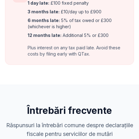
1 day late:
£100 fixed penalty
3 months late:
£10/day up to £900
6 months late:
5% of tax owed or £300
(whichever is higher)
12 months late:
Additional 5% or £300
Plus interest on any tax paid late. Avoid these
costs by filing early with QTax.
Întrebări frecvente
Răspunsuri la întrebări comune despre declarațiile
fiscale pentru serviciilor de mutări