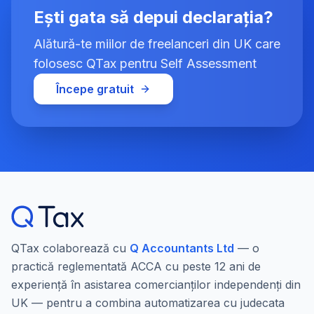
Ești gata să depui declarația?
Alătură-te miilor de freelanceri din UK care
folosesc QTax pentru Self Assessment
Începe gratuit
QTax colaborează cu
Q Accountants Ltd
— o
practică reglementată ACCA cu peste 12 ani de
experiență în asistarea comercianților independenți din
UK — pentru a combina automatizarea cu judecata