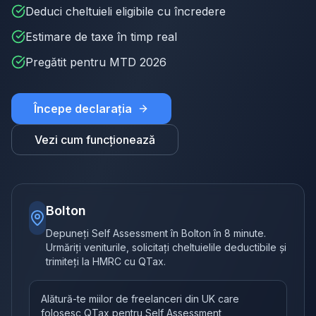
Deduci cheltuieli eligibile cu încredere
Estimare de taxe în timp real
Pregătit pentru MTD 2026
Începe declarația
Vezi cum funcționează
Bolton
Depuneți Self Assessment în Bolton în 8 minute.
Urmăriți veniturile, solicitați cheltuielile deductibile și
trimiteți la HMRC cu QTax.
Alătură-te miilor de freelanceri din UK care
folosesc QTax pentru Self Assessment