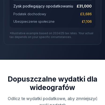
Zysk podlegający opodatkowaniu
£
31,000
Podatek dochodowy
£
3,686
Ubezpieczenie społeczne
£
1,106
*Illustrative example based on 2024/25 tax rates. Your actual
tax depends on your specific circumstances.
Dopuszczalne wydatki dla
wideografów
Odlicz te wydatki podatkowe, aby zmniejszyć