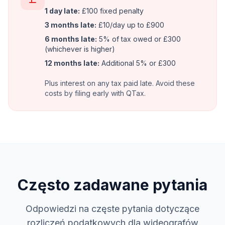
1 day late:
£100 fixed penalty
3 months late:
£10/day up to £900
6 months late:
5% of tax owed or £300
(whichever is higher)
12 months late:
Additional 5% or £300
Plus interest on any tax paid late. Avoid these
costs by filing early with QTax.
Często zadawane pytania
Odpowiedzi na częste pytania dotyczące
rozliczeń podatkowych dla wideografów