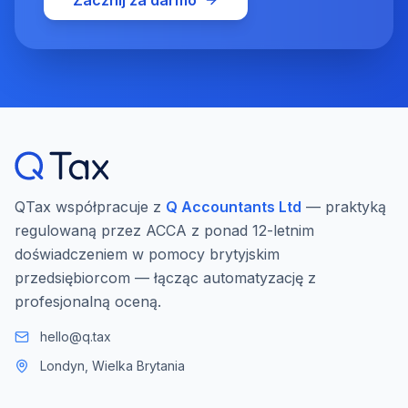
Zacznij za darmo
QTax współpracuje z
Q Accountants Ltd
— praktyką
regulowaną przez ACCA z ponad 12-letnim
doświadczeniem w pomocy brytyjskim
przedsiębiorcom — łącząc automatyzację z
profesjonalną oceną.
hello@q.tax
Londyn, Wielka Brytania