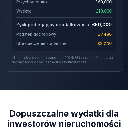
Przychód brutto
£
60,000
Wydatki
-£
10,000
Zysk podlegający opodatkowaniu
£
50,000
Podatek dochodowy
£
7,486
Ubezpieczenie społeczne
£
2,246
*Illustrative example based on 2024/25 tax rates. Your actual
tax depends on your specific circumstances.
Dopuszczalne wydatki dla
inwestorów nieruchomości