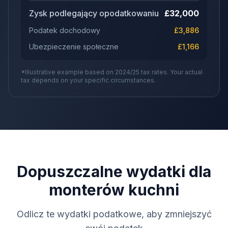
Zysk podlegający opodatkowaniu
£
32,000
Podatek dochodowy
£
3,886
Ubezpieczenie społeczne
£
1,166
*Illustrative example based on 2024/25 tax rates. Your actual
tax depends on your specific circumstances.
Dopuszczalne wydatki dla
monterów kuchni
Odlicz te wydatki podatkowe, aby zmniejszyć