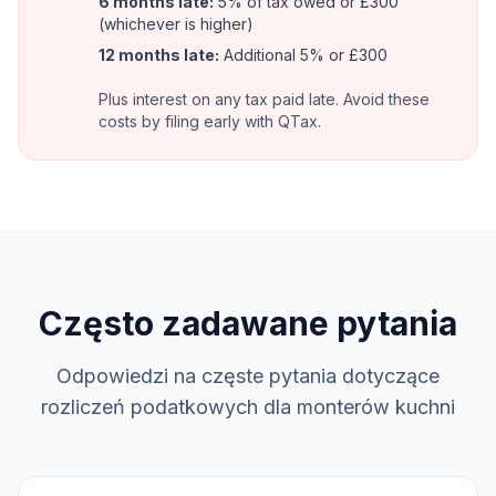
6 months late:
5% of tax owed or £300
(whichever is higher)
12 months late:
Additional 5% or £300
Plus interest on any tax paid late. Avoid these
costs by filing early with QTax.
Często zadawane pytania
Odpowiedzi na częste pytania dotyczące
rozliczeń podatkowych dla monterów kuchni