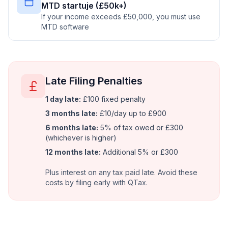
MTD startuje (£50k+)
If your income exceeds £50,000, you must use
MTD software
Late Filing Penalties
1 day late:
£100 fixed penalty
3 months late:
£10/day up to £900
6 months late:
5% of tax owed or £300
(whichever is higher)
12 months late:
Additional 5% or £300
Plus interest on any tax paid late. Avoid these
costs by filing early with QTax.