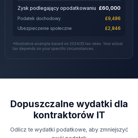
Zysk podlegający opodatkowaniu
£
60,000
Podatek dochodowy
£
9,486
Ubezpieczenie społeczne
£
2,846
*Illustrative example based on 2024/25 tax rates. Your actual
tax depends on your specific circumstances.
Dopuszczalne wydatki dla
kontraktorów IT
Odlicz te wydatki podatkowe, aby zmniejszyć