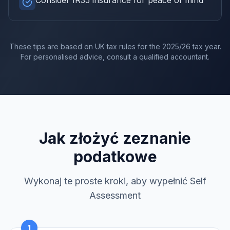
Consider IR35 insurance for peace of mind
These tips are based on UK tax rules for the
2025/26
tax year.
For personalised advice, consult a qualified accountant.
Jak złożyć zeznanie
podatkowe
Wykonaj te proste kroki, aby wypełnić Self
Assessment
1