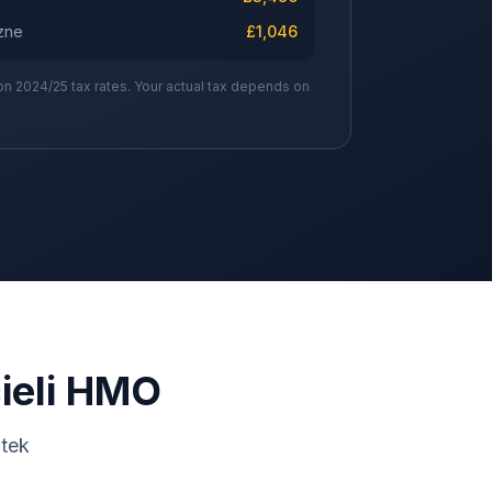
zne
£
1,046
on 2024/25 tax rates. Your actual tax depends on
ieli HMO
tek