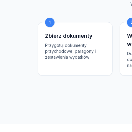
1
Zbierz dokumenty
W
w
Przygotuj dokumenty
przychodowe, paragony i
Do
zestawienia wydatków
do
na