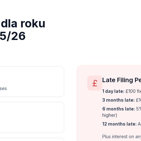
dla roku
5/26
Late Filing P
nses
1 day late:
£100 fi
3 months late:
£1
6 months late:
5%
higher)
12 months late:
A
Plus interest on an