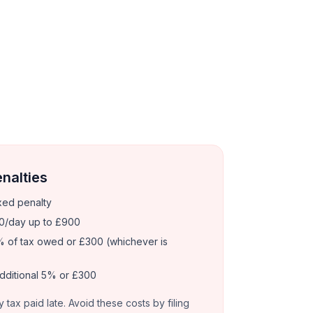
enalties
xed penalty
0/day up to £900
 of tax owed or £300 (whichever is
dditional 5% or £300
y tax paid late. Avoid these costs by filing