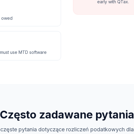
early with QTax.
ax owed
 must use MTD software
Często zadawane pytani
częste pytania dotyczące rozliczeń podatkowych dla 