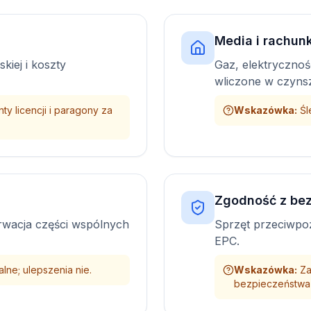
Media i rachunk
kiej i koszty
Gaz, elektryczność
wliczone w czyns
y licencji i paragony za
Wskazówka
:
Śl
Zgodność z be
wacja części wspólnych
Sprzęt przeciwpoż
EPC.
lne; ulepszenia nie.
Wskazówka
:
Za
bezpieczeństwa 