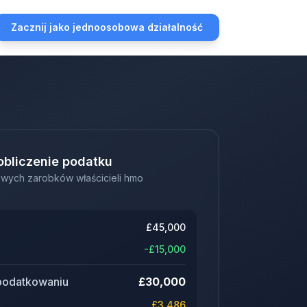
Zacznij jako jednoosobowa działalność
obliczenie podatku
wych zarobków właścicieli hmo
£
45,000
-£
15,000
podatkowaniu
£
30,000
£
3,486