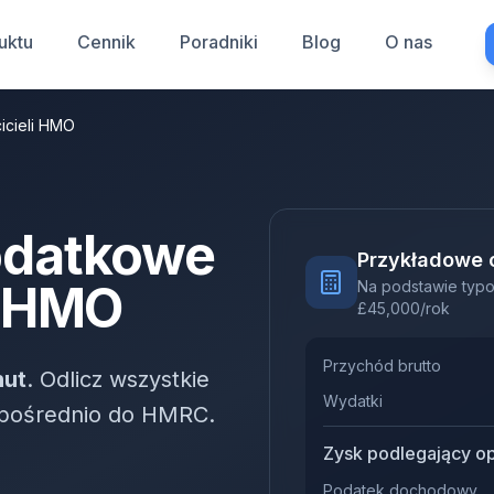
uktu
Cennik
Poradniki
Blog
O nas
icieli HMO
odatkowe
Przykładowe 
i HMO
Na podstawie typo
£
45,000
/rok
Przychód brutto
nut
. Odlicz wszystkie
Wydatki
ezpośrednio do HMRC.
Zysk podlegający o
Podatek dochodowy