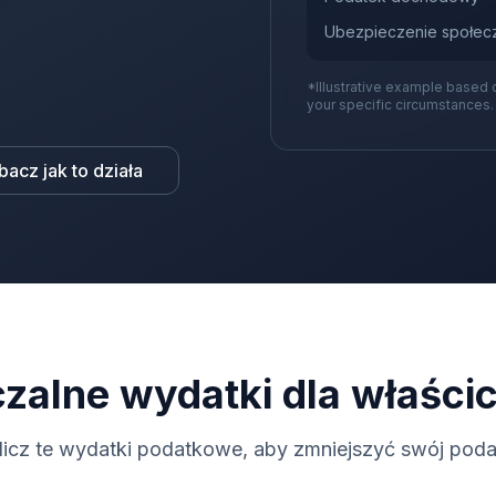
Ubezpieczenie społec
*Illustrative example based 
your specific circumstances.
bacz jak to działa
zalne wydatki dla właścic
licz te wydatki podatkowe, aby zmniejszyć swój poda