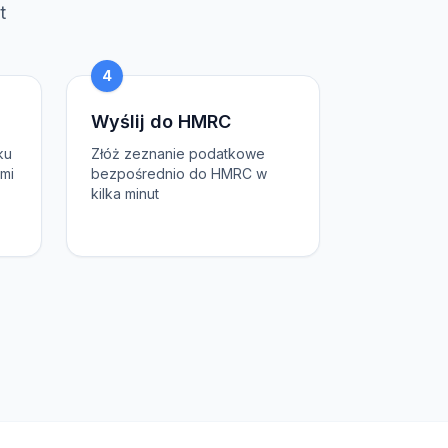
t
4
Wyślij do HMRC
ku
Złóż zeznanie podatkowe
ami
bezpośrednio do HMRC w
kilka minut