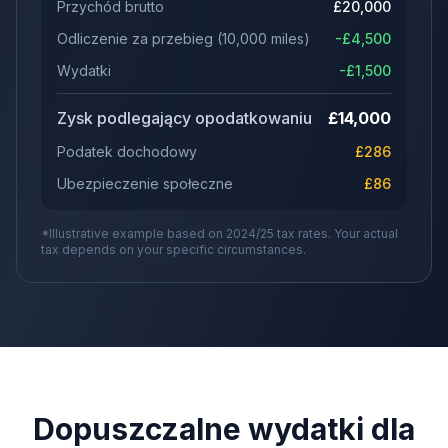
Przychód brutto
£
20,000
Odliczenie za przebieg
(
10,000
miles)
-£
4,500
Wydatki
-£
1,500
Zysk podlegający opodatkowaniu
£
14,000
Podatek dochodowy
£
286
Ubezpieczenie społeczne
£
86
*Illustrative example based on 2024/25 tax rates. Your actual
tax depends on your specific circumstances.
Dopuszczalne wydatki dla