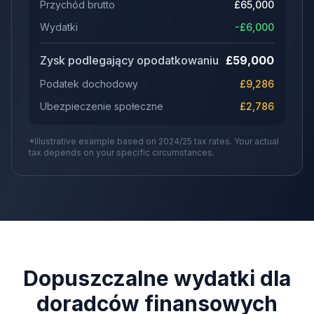
Przychód brutto
£
65,000
Wydatki
-£
6,000
Zysk podlegający opodatkowaniu
£
59,000
Podatek dochodowy
£
9,286
Ubezpieczenie społeczne
£
2,786
*Illustrative example based on 2024/25 tax rates. Your actual
tax depends on your specific circumstances.
Dopuszczalne wydatki dla
doradców finansowych