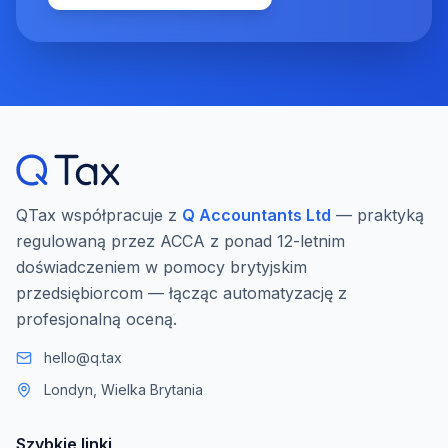
QTax współpracuje z
Q Accountants Ltd
— praktyką
regulowaną przez ACCA z ponad 12-letnim
doświadczeniem w pomocy brytyjskim
przedsiębiorcom — łącząc automatyzację z
profesjonalną oceną.
hello@q.tax
Londyn, Wielka Brytania
Szybkie linki