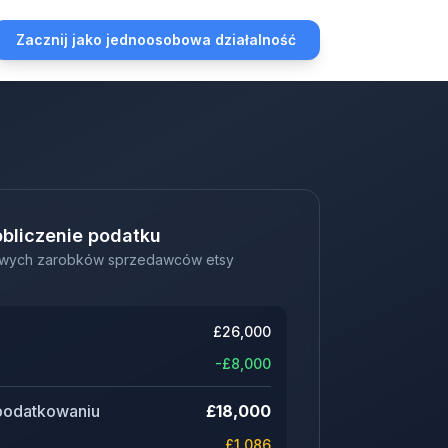
Zacznij jako jednoosobowa działalność
bliczenie podatku
owych zarobków sprzedawców etsy
£
26,000
-£
8,000
podatkowaniu
£
18,000
£
1,086