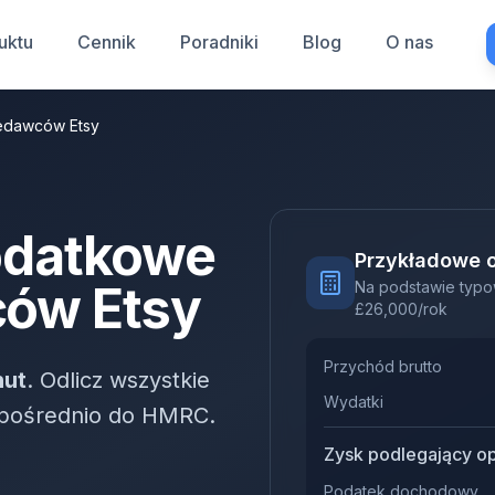
uktu
Cennik
Poradniki
Blog
O nas
zedawców Etsy
odatkowe
Przykładowe o
ców Etsy
Na podstawie typ
£
26,000
/rok
Przychód brutto
nut
. Odlicz wszystkie
Wydatki
ezpośrednio do HMRC.
Zysk podlegający o
Podatek dochodowy