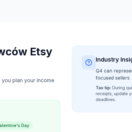
wców Etsy
Industry Insi
Q4 can represen
focused sellers
 you plan your income
Tax tip:
During qui
receipts, update y
deadlines.
alentine's Day