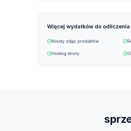
Więcej wydatków do odliczenia
Koszty zdjęć produktów
R
Hosting strony
O
sprz