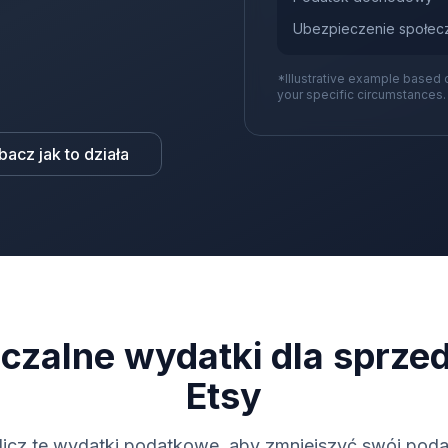
Ubezpieczenie społec
*Illustrative example based 
your specific circumstances.
bacz jak to działa
czalne wydatki dla sprz
Etsy
licz te wydatki podatkowe, aby zmniejszyć swój poda