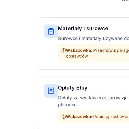
Materiały i surowce
Surowce i materiały używane d
Wskazówka
:
Przechowuj parago
dostawców.
Opłaty Etsy
Opłaty za wystawienie, prowizje
płatności.
Wskazówka
:
Pobieraj zestawieni