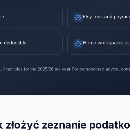
le
Etsy fees and paymen
e deductible
Home workspace: use
UK tax rules for the
2025/26
tax year. For personalised advice, consu
k złożyć zeznanie podatk