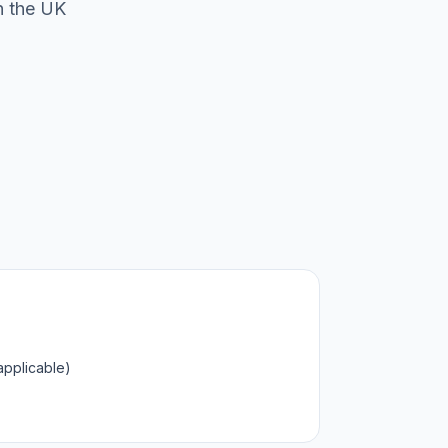
n the UK
applicable)