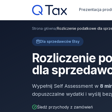
Prezentacja prod
Strona główna
/
Rozliczenie podatkowe dla spr
Dla sprzedawców Etsy
Rozliczenie p
dla sprzedaw
Wypełnij Self Assessment w
8 mi
dopuszczalne wydatki i wyślij b
Śledź przychody z zamówień