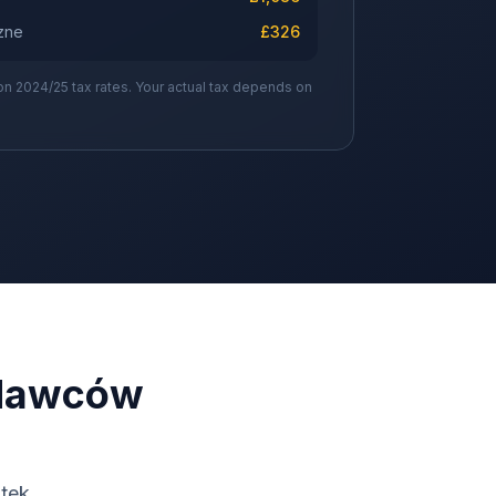
zne
£
326
on 2024/25 tax rates. Your actual tax depends on
edawców
tek