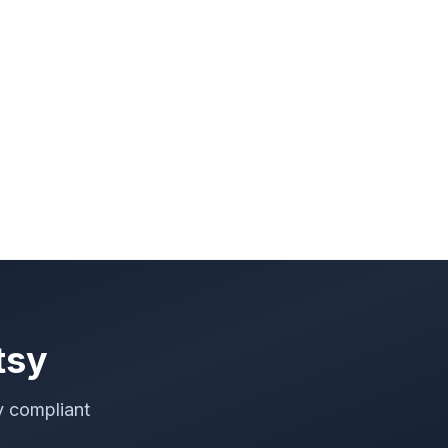
tsy
y compliant