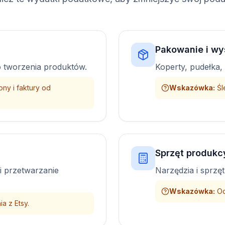
Pakowanie i wy
o tworzenia produktów.
Koperty, pudełka, 
ny i faktury od
Wskazówka
:
Śl
Sprzęt produkc
 i przetwarzanie
Narzędzia i sprz
Wskazówka
:
Od
a z Etsy.