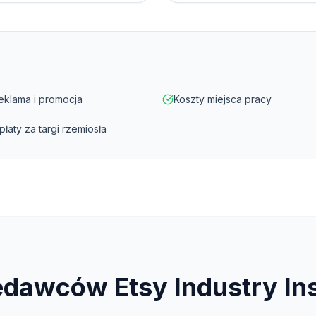
eklama i promocja
Koszty miejsca pracy
płaty za targi rzemiosła
edawców Etsy
Industry In