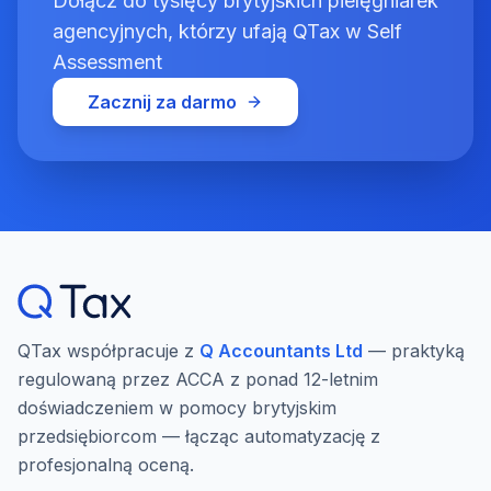
Dołącz do tysięcy brytyjskich pielęgniarek
agencyjnych, którzy ufają QTax w Self
Assessment
Zacznij za darmo
QTax współpracuje z
Q Accountants Ltd
— praktyką
regulowaną przez ACCA z ponad 12-letnim
doświadczeniem w pomocy brytyjskim
przedsiębiorcom — łącząc automatyzację z
profesjonalną oceną.