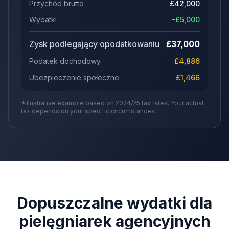
Przychód brutto
£
42,000
Wydatki
-£
5,000
Zysk podlegający opodatkowaniu
£
37,000
Podatek dochodowy
£
4,886
Ubezpieczenie społeczne
£
1,466
*Illustrative example based on 2024/25 tax rates. Your actual
tax depends on your specific circumstances.
Dopuszczalne wydatki dla
pielęgniarek agencyjnych