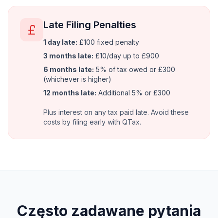
Late Filing Penalties
1 day late:
£100 fixed penalty
3 months late:
£10/day up to £900
6 months late:
5% of tax owed or £300
(whichever is higher)
12 months late:
Additional 5% or £300
Plus interest on any tax paid late. Avoid these
costs by filing early with QTax.
Często zadawane pytania