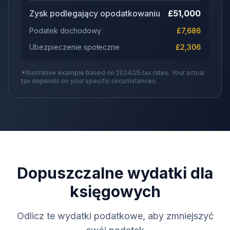
Zysk podlegający opodatkowaniu
£
51,000
Podatek dochodowy
£
7,686
Ubezpieczenie społeczne
£
2,306
*Illustrative example based on 2024/25 tax rates. Your actual
tax depends on your specific circumstances.
Dopuszczalne wydatki dla
księgowych
Odlicz te wydatki podatkowe, aby zmniejszyć