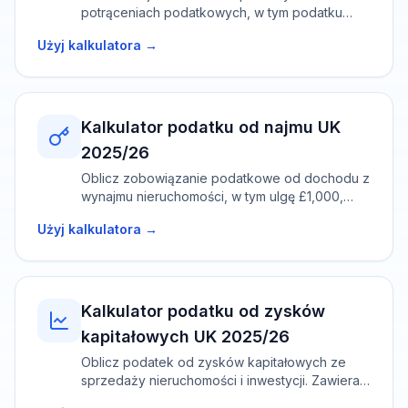
potrąceniach podatkowych, w tym podatku
dochodowego, ubezpieczenia społecznego i
Użyj kalkulatora →
spłaty pożyczki studenckiej.
Kalkulator podatku od najmu UK
2025/26
Oblicz zobowiązanie podatkowe od dochodu z
wynajmu nieruchomości, w tym ulgę £1,000,
ograniczoną ulgę odsetkową i odpisy za
Użyj kalkulatora →
zużycie.
Kalkulator podatku od zysków
kapitałowych UK 2025/26
Oblicz podatek od zysków kapitałowych ze
sprzedaży nieruchomości i inwestycji. Zawiera
kwotę wolną £3,000, ze stawkami 18%/24% dla