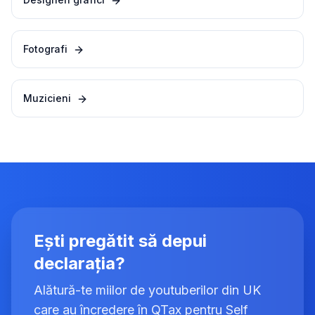
Fotografi
Muzicieni
Ești pregătit să depui
declarația?
Alătură-te miilor de youtuberilor din UK
care au încredere în QTax pentru Self