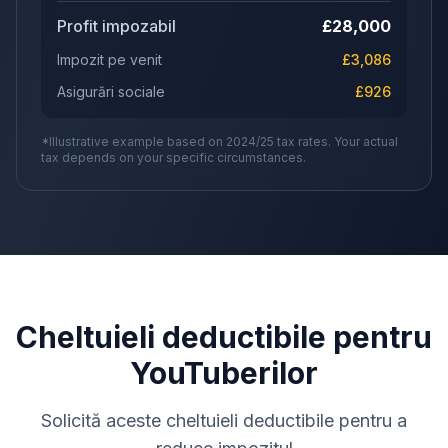
Profit impozabil
£
28,000
Impozit pe venit
£
3,086
Asigurări sociale
£
926
*Illustrative example based on 2024/25 tax rates. Your actual
tax depends on your specific circumstances.
Cheltuieli deductibile pentru
YouTuberilor
Solicită aceste cheltuieli deductibile pentru a