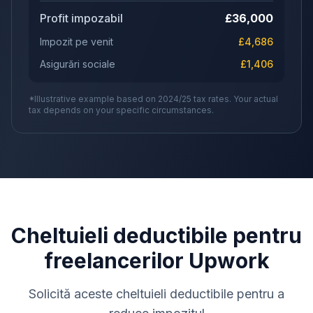
Profit impozabil
£
36,000
Impozit pe venit
£
4,686
Asigurări sociale
£
1,406
*Illustrative example based on 2024/25 tax rates. Your actual
tax depends on your specific circumstances.
Cheltuieli deductibile pentru
freelancerilor Upwork
Solicită aceste cheltuieli deductibile pentru a