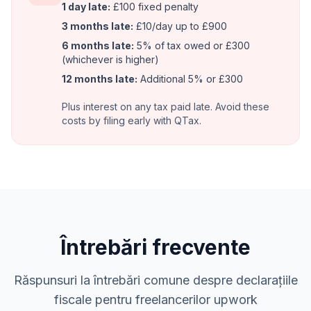
1 day late:
£100 fixed penalty
3 months late:
£10/day up to £900
6 months late:
5% of tax owed or £300
(whichever is higher)
12 months late:
Additional 5% or £300
Plus interest on any tax paid late. Avoid these
costs by filing early with QTax.
Întrebări frecvente
Răspunsuri la întrebări comune despre declarațiile
fiscale pentru freelancerilor upwork