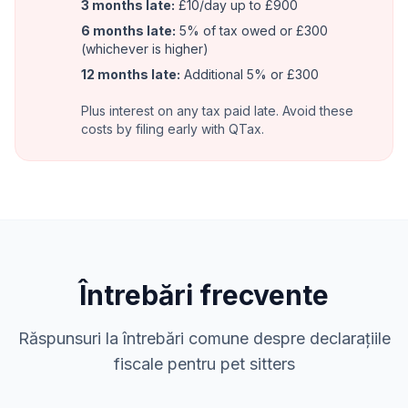
3 months late:
£10/day up to £900
6 months late:
5% of tax owed or £300
(whichever is higher)
12 months late:
Additional 5% or £300
Plus interest on any tax paid late. Avoid these
costs by filing early with QTax.
Întrebări frecvente
Răspunsuri la întrebări comune despre declarațiile
fiscale pentru pet sitters