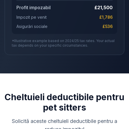
Profit impozabil
£
21,500
Impozit pe venit
£
1,786
Asigurări sociale
£
536
*Illustrative example based on 2024/25 tax rates. Your actual
tax depends on your specific circumstances.
Cheltuieli deductibile pentru
pet sitters
Solicită aceste cheltuieli deductibile pentru a