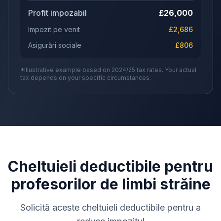
Profit impozabil
£
26,000
Impozit pe venit
£
2,686
Asigurări sociale
£
806
*Illustrative example based on 2024/25 tax rates. Your actual
tax depends on your specific circumstances.
Cheltuieli deductibile pentru
profesorilor de limbi străine
Solicită aceste cheltuieli deductibile pentru a