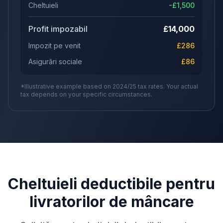
Cheltuieli
-£
1,500
Profit impozabil
£
14,000
Impozit pe venit
£
286
Asigurări sociale
£
86
*Illustrative example based on 2024/25 tax rates. Your actual
tax depends on your specific circumstances.
Cheltuieli deductibile pentru
livratorilor de mâncare