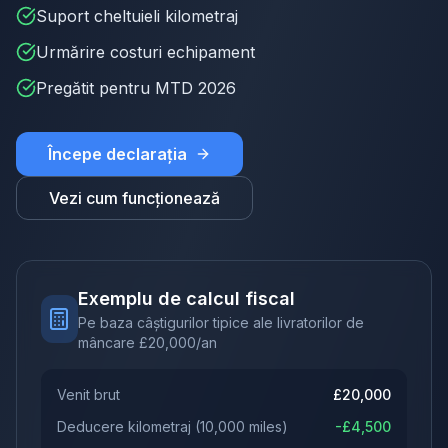
Suport cheltuieli kilometraj
Urmărire costuri echipament
Pregătit pentru MTD 2026
Începe declarația
Vezi cum funcționează
Exemplu de calcul fiscal
Pe baza câștigurilor tipice ale livratorilor de
mâncare
£
20,000
/an
Venit brut
£
20,000
Deducere kilometraj
(
10,000
miles)
-£
4,500