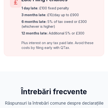
1 day late:
£100 fixed penalty
3 months late:
£10/day up to £900
6 months late:
5% of tax owed or £300
(whichever is higher)
12 months late:
Additional 5% or £300
Plus interest on any tax paid late. Avoid these
costs by filing early with QTax.
Întrebări frecvente
Răspunsuri la întrebări comune despre declarațiile