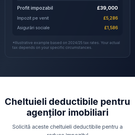
Profit impozabil
£
39,000
Impozit pe venit
£
5,286
Asigurări sociale
£
1,586
*Illustrative example based on 2024/25 tax rates. Your actual
tax depends on your specific circumstances.
Cheltuieli deductibile pentru
agenților imobiliari
Solicită aceste cheltuieli deductibile pentru a