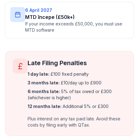
6 April 2027
MTD începe (£50k+)
If your income exceeds £50,000, you must use
MTD software
Late Filing Penalties
1 day late:
£100 fixed penalty
3 months late:
£10/day up to £900
6 months late:
5% of tax owed or £300
(whichever is higher)
12 months late:
Additional 5% or £300
Plus interest on any tax paid late. Avoid these
costs by filing early with QTax.