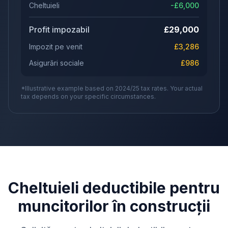
Cheltuieli
-£
6,000
Profit impozabil
£
29,000
Impozit pe venit
£
3,286
Asigurări sociale
£
986
*Illustrative example based on 2024/25 tax rates. Your actual
tax depends on your specific circumstances.
Cheltuieli deductibile pentru
muncitorilor în construcții