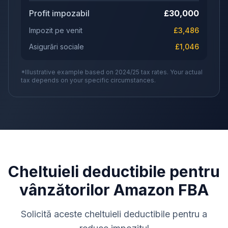
Profit impozabil
£
30,000
Impozit pe venit
£
3,486
Asigurări sociale
£
1,046
*Illustrative example based on 2024/25 tax rates. Your actual
tax depends on your specific circumstances.
Cheltuieli deductibile pentru
vânzătorilor Amazon FBA
Solicită aceste cheltuieli deductibile pentru a