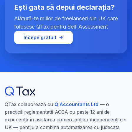
Ești gata să depui declarația?
Alătură-te miilor de freelanceri din UK care
folosesc QTax pentru Self Assessment
Începe gratuit
QTax colaborează cu
Q Accountants Ltd
— o
practică reglementată ACCA cu peste 12 ani de
experiență în asistarea comercianților independenți din
UK — pentru a combina automatizarea cu judecata