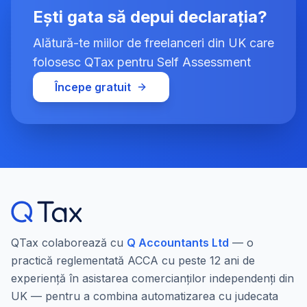
Ești gata să depui declarația?
Alătură-te miilor de freelanceri din UK care
folosesc QTax pentru Self Assessment
Începe gratuit
QTax colaborează cu
Q Accountants Ltd
— o
practică reglementată ACCA cu peste 12 ani de
experiență în asistarea comercianților independenți din
UK — pentru a combina automatizarea cu judecata