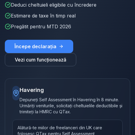
Deduci cheltuieli eligibile cu încredere
Estimare de taxe în timp real
Pregătit pentru MTD 2026
Începe declarația
Vezi cum funcționează
Havering
Depuneți Self Assessment în Havering în 8 minute.
Urmăriți veniturile, solicitați cheltuielile deductibile și
trimiteți la HMRC cu QTax.
Alătură-te miilor de freelanceri din UK care
folosesc QTax pentru Self Assessment