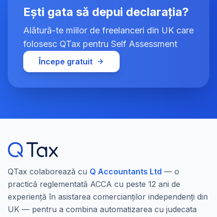
Ești gata să depui declarația?
Alătură-te miilor de freelanceri din UK care
folosesc QTax pentru Self Assessment
Începe gratuit
QTax colaborează cu
Q Accountants Ltd
— o
practică reglementată ACCA cu peste 12 ani de
experiență în asistarea comercianților independenți din
UK — pentru a combina automatizarea cu judecata