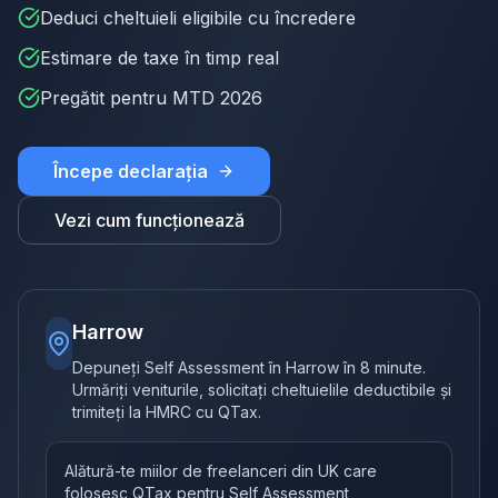
Deduci cheltuieli eligibile cu încredere
Estimare de taxe în timp real
Pregătit pentru MTD 2026
Începe declarația
Vezi cum funcționează
Harrow
Depuneți Self Assessment în Harrow în 8 minute.
Urmăriți veniturile, solicitați cheltuielile deductibile și
trimiteți la HMRC cu QTax.
Alătură-te miilor de freelanceri din UK care
folosesc QTax pentru Self Assessment