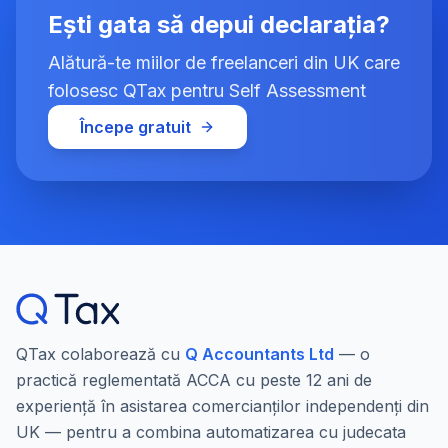
Ești gata să depui declarația?
Alătură-te miilor de freelanceri din UK care
folosesc QTax pentru Self Assessment
Începe gratuit
QTax colaborează cu
Q Accountants Ltd
— o
practică reglementată ACCA cu peste 12 ani de
experiență în asistarea comercianților independenți din
UK — pentru a combina automatizarea cu judecata