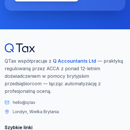
QTax współpracuje z
Q Accountants Ltd
— praktyką
regulowaną przez ACCA z ponad 12-letnim
doświadczeniem w pomocy brytyjskim
przedsiębiorcom — łącząc automatyzację z
profesjonalną oceną.
hello@q.tax
Londyn, Wielka Brytania
Szybkie linki