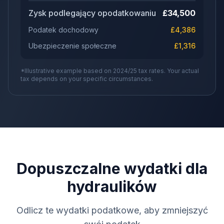
Zysk podlegający opodatkowaniu
£
34,500
Podatek dochodowy
£
4,386
Ubezpieczenie społeczne
£
1,316
*Illustrative example based on 2024/25 tax rates. Your actual
tax depends on your specific circumstances.
Dopuszczalne wydatki dla
hydraulików
Odlicz te wydatki podatkowe, aby zmniejszyć