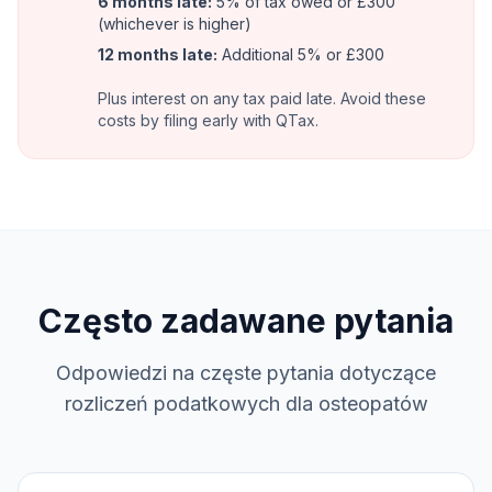
6 months late:
5% of tax owed or £300
(whichever is higher)
12 months late:
Additional 5% or £300
Plus interest on any tax paid late. Avoid these
costs by filing early with QTax.
Często zadawane pytania
Odpowiedzi na częste pytania dotyczące
rozliczeń podatkowych dla osteopatów