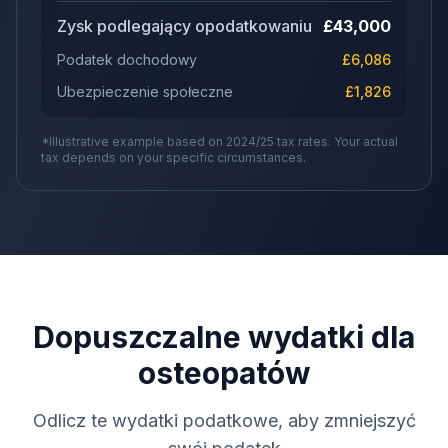
Zysk podlegający opodatkowaniu
£
43,000
Podatek dochodowy
£
6,086
Ubezpieczenie społeczne
£
1,826
*Illustrative example based on 2024/25 tax rates. Your actual
tax depends on your specific circumstances.
Dopuszczalne wydatki dla
osteopatów
Odlicz te wydatki podatkowe, aby zmniejszyć