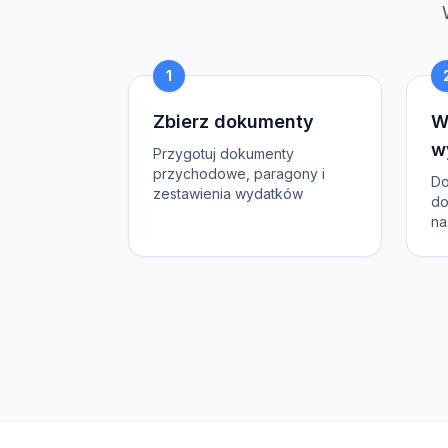
1
Zbierz dokumenty
W
w
Przygotuj dokumenty
przychodowe, paragony i
Do
zestawienia wydatków
do
na