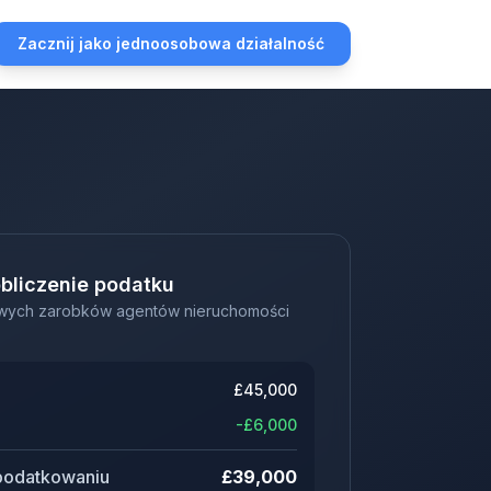
Zacznij jako jednoosobowa działalność
bliczenie podatku
wych zarobków agentów nieruchomości
£
45,000
-£
6,000
podatkowaniu
£
39,000