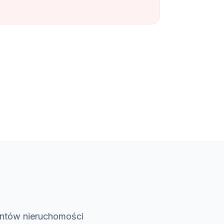
a
entów nieruchomości