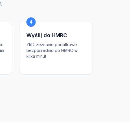
t
4
Wyślij do HMRC
ku
Złóż zeznanie podatkowe
ami
bezpośrednio do HMRC w
kilka minut