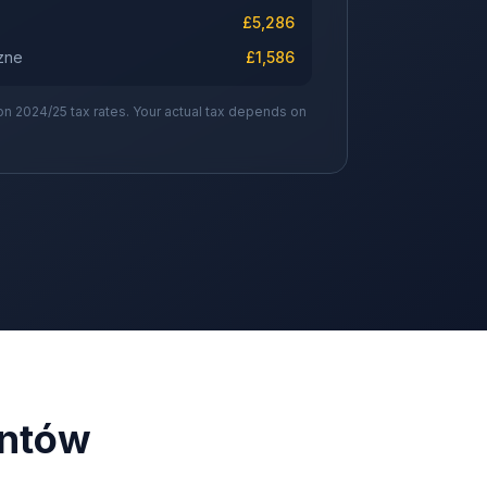
£
5,286
zne
£
1,586
on 2024/25 tax rates. Your actual tax depends on
entów