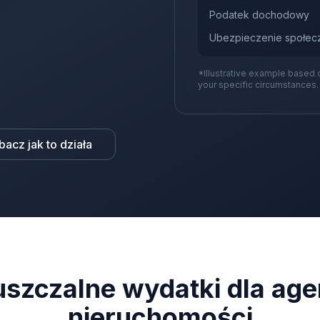
Podatek dochodowy
Ubezpieczenie społec
*Illustrative example based 
your specific circumstances.
bacz jak to działa
szczalne wydatki dla ag
nieruchomości