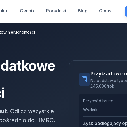
uktu
Cennik
Poradniki
Blog
O nas
tów nieruchomości
odatkowe
Przykładowe o
Na podstawie typo
£
45,000
/rok
i
Przychód brutto
Wydatki
nut
. Odlicz wszystkie
ezpośrednio do HMRC.
Zysk podlegający o