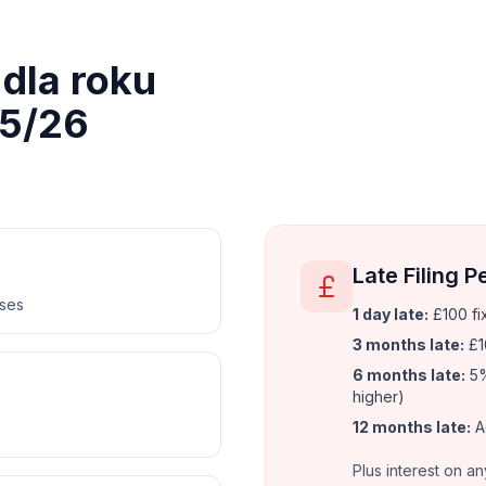
dla roku
5/26
Late Filing P
nses
1 day late:
£100 fi
3 months late:
£1
6 months late:
5%
higher)
12 months late:
A
Plus interest on an