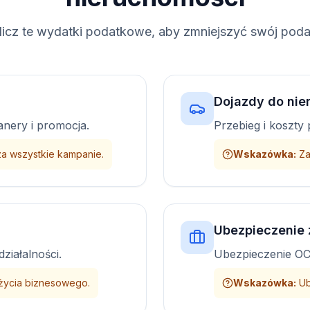
licz te wydatki podatkowe, aby zmniejszyć swój poda
Dojazdy do nie
anery i promocja.
Przebieg i koszty 
za wszystkie kampanie.
Wskazówka
:
Za
Ubezpieczenie
ziałalności.
Ubezpieczenie OC
życia biznesowego.
Wskazówka
:
Ub