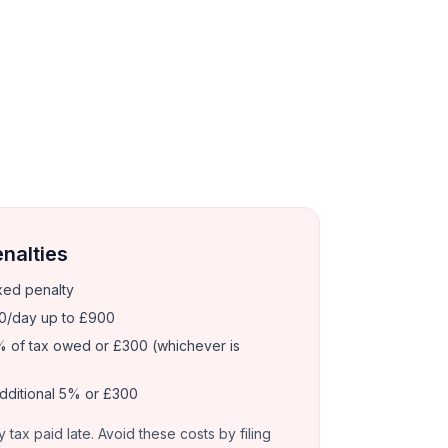
enalties
xed penalty
0/day up to £900
 of tax owed or £300 (whichever is
dditional 5% or £300
y tax paid late. Avoid these costs by filing