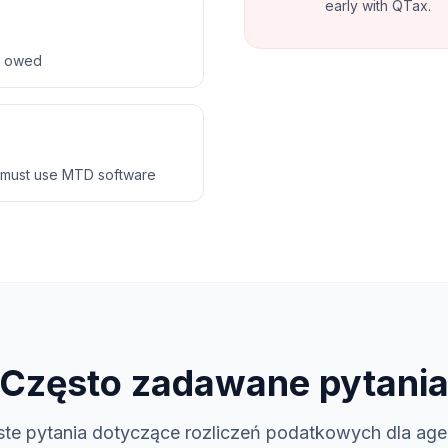
early with QTax.
ax owed
 must use MTD software
Często zadawane pytani
te pytania dotyczące rozliczeń podatkowych dla ag