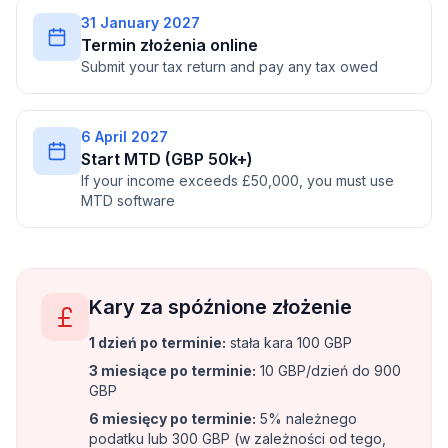
31 January 2027
Termin złożenia online
Submit your tax return and pay any tax owed
6 April 2027
Start MTD (GBP 50k+)
If your income exceeds £50,000, you must use
MTD software
Kary za spóźnione złożenie
1 dzień po terminie
:
stała kara 100 GBP
3 miesiące po terminie
:
10 GBP/dzień do 900
GBP
6 miesięcy po terminie
:
5% należnego
podatku lub 300 GBP (w zależności od tego,