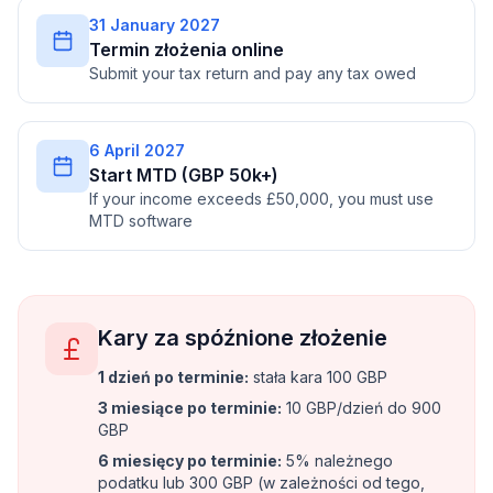
31 January 2027
Termin złożenia online
Submit your tax return and pay any tax owed
6 April 2027
Start MTD (GBP 50k+)
If your income exceeds £50,000, you must use
MTD software
Kary za spóźnione złożenie
1 dzień po terminie
:
stała kara 100 GBP
3 miesiące po terminie
:
10 GBP/dzień do 900
GBP
6 miesięcy po terminie
:
5% należnego
podatku lub 300 GBP (w zależności od tego,