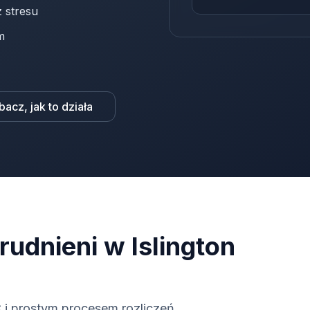
 stresu
m
bacz, jak to działa
udnieni w Islington
i prostym procesem rozliczeń.