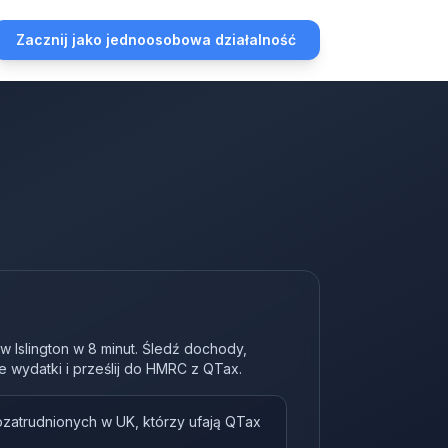
Zacznij jako jednoosobowa działalność
w Islington w 8 minut. Śledź dochody,
e wydatki i prześlij do HMRC z QTax.
ozatrudnionych w UK, którzy ufają QTax