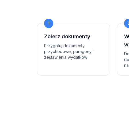
1
Zbierz dokumenty
W
w
Przygotuj dokumenty
przychodowe, paragony i
Do
zestawienia wydatków
do
na