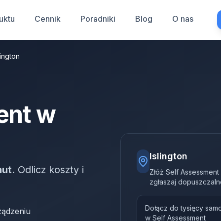
uktu
Cennik
Poradniki
Blog
O nas
ington
ent w
Islington
nut
. Odlicz koszty i
Złóż Self Assessment 
zgłaszaj dopuszczaln
Dołącz do tysięcy sam
ządzeniu
w Self Assessment