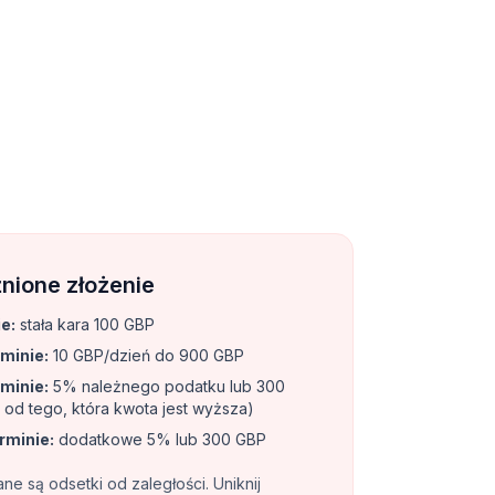
nione złożenie
ie
:
stała kara 100 GBP
rminie
:
10 GBP/dzień do 900 GBP
rminie
:
5% należnego podatku lub 300
 od tego, która kwota jest wyższa)
erminie
:
dodatkowe 5% lub 300 GBP
e są odsetki od zaległości. Uniknij