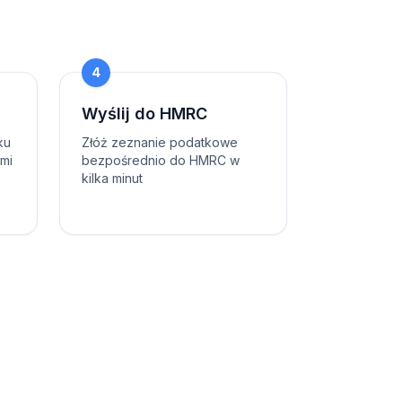
4
Wyślij do HMRC
ku
Złóż zeznanie podatkowe
ami
bezpośrednio do HMRC w
kilka minut