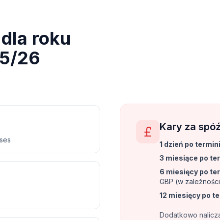
dla roku
5/26
Kary za spóź
nses
1 dzień po termin
3 miesiące po te
6 miesięcy po te
GBP (w zależności
12 miesięcy po t
Dodatkowo naliczan