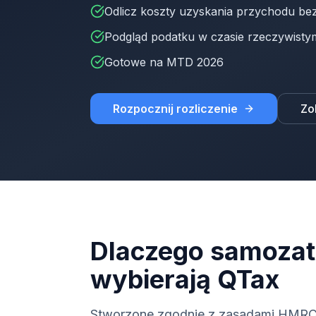
Odlicz koszty uzyskania przychodu bez
Podgląd podatku w czasie rzeczywisty
Gotowe na MTD 2026
Rozpocznij rozliczenie
Zo
Dlaczego samozatr
wybierają QTax
Stworzone zgodnie z zasadami HMRC 