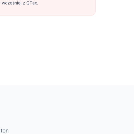
c wcześniej z QTax.
gton