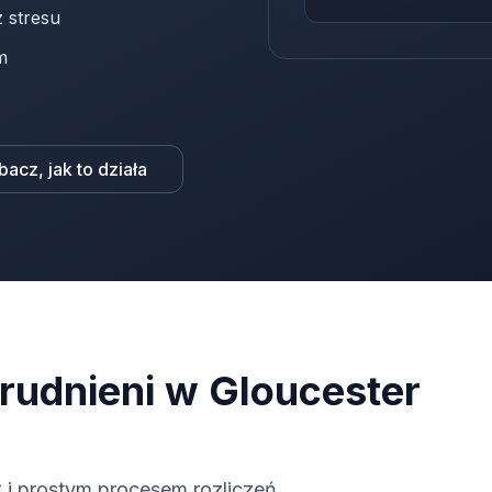
 stresu
m
bacz, jak to działa
rudnieni w Gloucester
i prostym procesem rozliczeń.