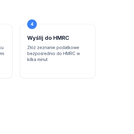
4
Wyślij do HMRC
ku
Złóż zeznanie podatkowe
ami
bezpośrednio do HMRC w
kilka minut