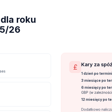
dla roku
5/26
Kary za spóź
nses
1 dzień po termin
3 miesiące po te
6 miesięcy po te
GBP (w zależności
12 miesięcy po t
Dodatkowo naliczan