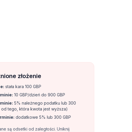
nione złożenie
ie
:
stała kara 100 GBP
rminie
:
10 GBP/dzień do 900 GBP
rminie
:
5% należnego podatku lub 300
 od tego, która kwota jest wyższa)
erminie
:
dodatkowe 5% lub 300 GBP
e są odsetki od zaległości. Uniknij