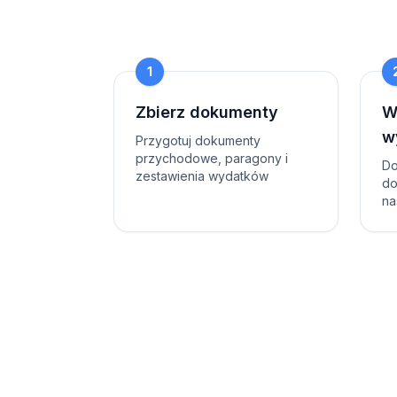
1
Zbierz dokumenty
W
w
Przygotuj dokumenty
przychodowe, paragony i
Do
zestawienia wydatków
do
na