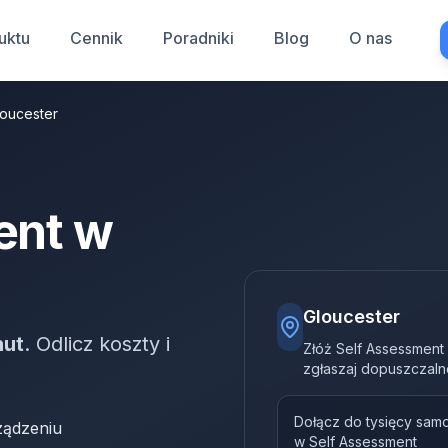
uktu
Cennik
Poradniki
Blog
O nas
loucester
ent w
Gloucester
nut
. Odlicz koszty i
Złóż Self Assessment
zgłaszaj dopuszczaln
Dołącz do tysięcy sam
ządzeniu
w Self Assessment