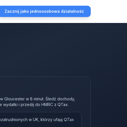
Zacznij jako jednoosobowa działalność
 w Gloucester w 8 minut. Śledź dochody,
e wydatki i prześlij do HMRC z QTax.
ozatrudnionych w UK, którzy ufają QTax