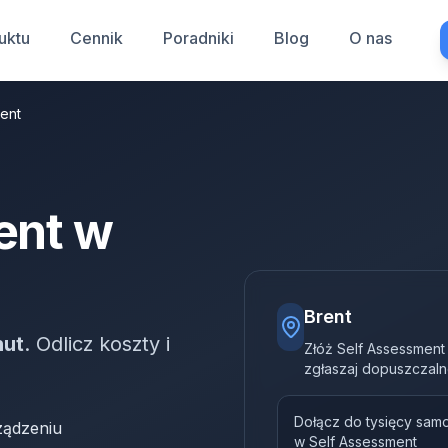
uktu
Cennik
Poradniki
Blog
O nas
ent
ent w
Brent
nut
. Odlicz koszty i
Złóż Self Assessment
zgłaszaj dopuszczaln
Dołącz do tysięcy sam
ządzeniu
w Self Assessment