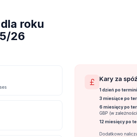
dla roku
5/26
Kary za spóź
nses
1 dzień po termin
3 miesiące po te
6 miesięcy po te
GBP (w zależności
12 miesięcy po t
Dodatkowo naliczan