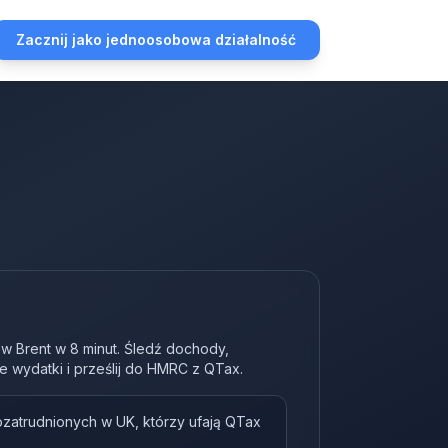
Zacznij jako jednoosobowa działalność
 w Brent w 8 minut. Śledź dochody,
e wydatki i prześlij do HMRC z QTax.
ozatrudnionych w UK, którzy ufają QTax