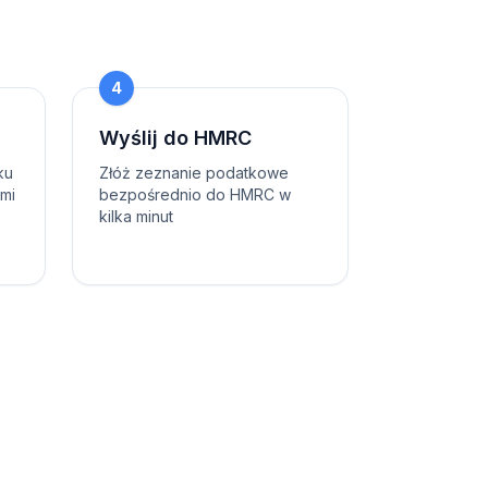
4
Wyślij do HMRC
ku
Złóż zeznanie podatkowe
ami
bezpośrednio do HMRC w
kilka minut