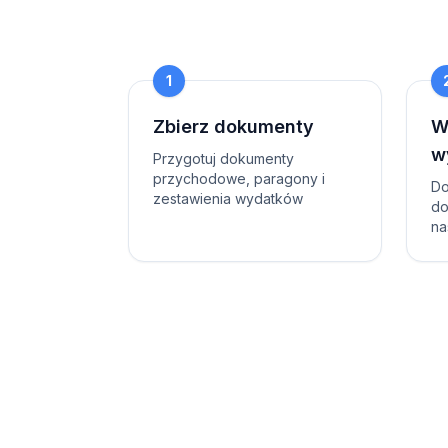
1
Zbierz dokumenty
W
w
Przygotuj dokumenty
przychodowe, paragony i
Do
zestawienia wydatków
do
na