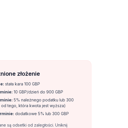
nione złożenie
ie
:
stała kara 100 GBP
rminie
:
10 GBP/dzień do 900 GBP
rminie
:
5% należnego podatku lub 300
 od tego, która kwota jest wyższa)
erminie
:
dodatkowe 5% lub 300 GBP
e są odsetki od zaległości. Uniknij