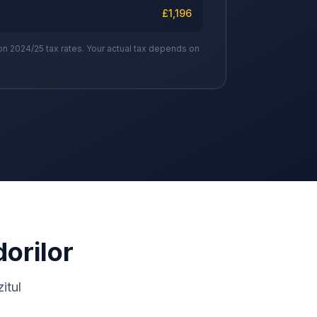
£
1,196
on 2024/25 tax rates. Your actual tax depends on
dorilor
itul