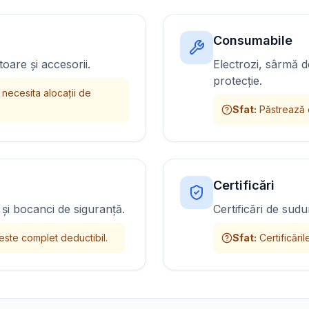
Consumabile
oare și accesorii.
Electrozi, sârmă d
protecție.
necesita alocații de
Sfat
:
Păstrează c
Certificări
 și bocanci de siguranță.
Certificări de sudur
este complet deductibil.
Sfat
:
Certificări