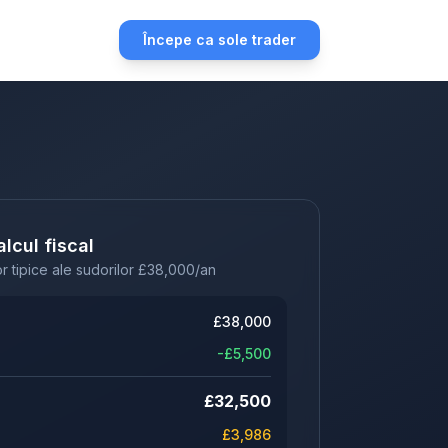
Începe ca sole trader
lcul fiscal
r tipice ale sudorilor
£
38,000
/an
£
38,000
-£
5,500
£
32,500
£
3,986