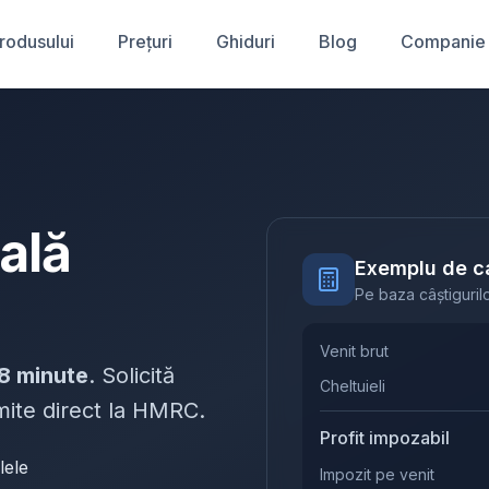
produsului
Prețuri
Ghiduri
Blog
Companie
cală
Exemplu de ca
Pe baza câștigurilo
Venit brut
8 minute
. Solicită
Cheltuieli
rimite direct la HMRC.
Profit impozabil
lele
Impozit pe venit