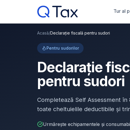
Tur al 
Acasă
/
Declarație fiscală pentru sudori
Pentru sudorilor
Declarație fis
pentru sudori
Completează Self Assessment în
toate cheltuielile deductibile și t
Urmărește echipamentele și consumabi