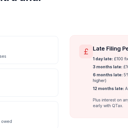
Late Filing P
nses
1 day late:
£100 fi
3 months late:
£1
6 months late:
5%
higher)
12 months late:
A
Plus interest on an
early with QTax.
ax owed