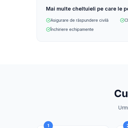
Mai multe cheltuieli pe care le 
Asigurare de răspundere civilă
Ch
Închiriere echipamente
Cu
Urme
1