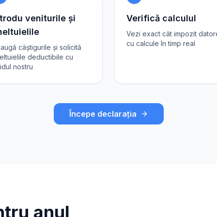
trodu veniturile și
Verifică calculul
eltuielile
Vezi exact cât impozit dator
cu calcule în timp real
augă câștigurile și solicită
eltuielile deductibile cu
idul nostru
Începe declarația
tru anul