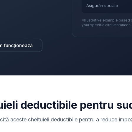
Asigurări sociale
*Illustrative example based 
your specific circumstances.
m funcționează
ieli deductibile pentru su
icită aceste cheltuieli deductibile pentru a reduce impoz