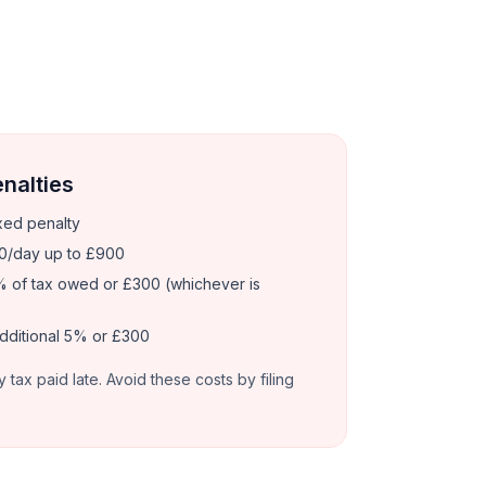
enalties
xed penalty
0/day up to £900
 of tax owed or £300 (whichever is
dditional 5% or £300
y tax paid late. Avoid these costs by filing