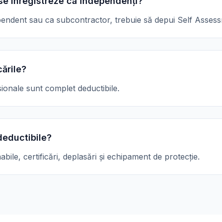
 se înregistreze ca independenți?
pendent sau ca subcontractor, trebuie să depui Self Asses
cările?
esionale sunt complet deductibile.
deductibile?
le, certificări, deplasări și echipament de protecție.