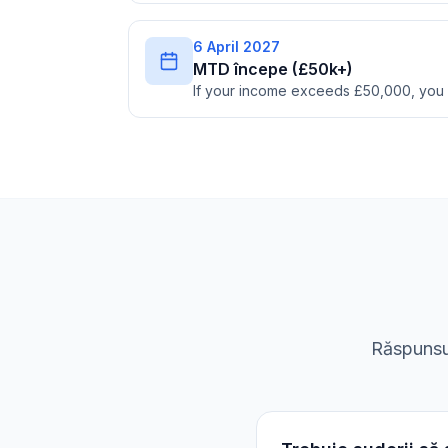
6 April 2027
MTD începe (£50k+)
If your income exceeds £50,000, you
Răspunsur