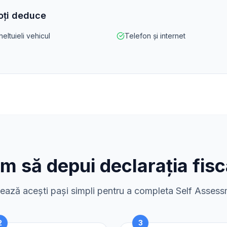
poți deduce
eltuieli vehicul
Telefon și internet
m să depui declarația fisc
ază acești pași simpli pentru a completa Self Asses
2
3